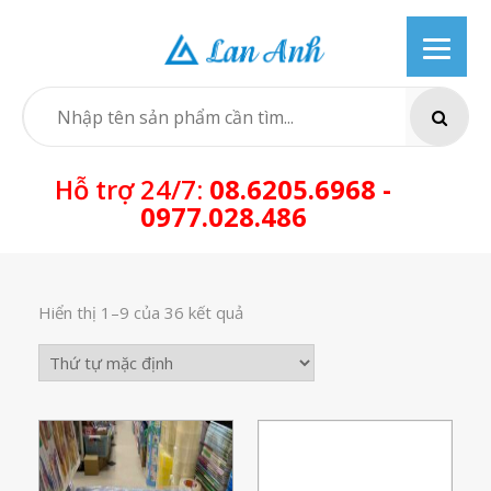
Skip
to
content
SEARCH
Hỗ trợ 24/7:
08.6205.6968 -
0977.028.486
Hiển thị 1–9 của 36 kết quả