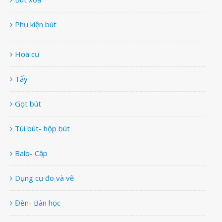
Phụ kiện bút
Họa cụ
Tẩy
Gọt bút
Túi bút- hộp bút
Balo- Cặp
Dụng cụ đo và vẽ
Đèn- Bàn học