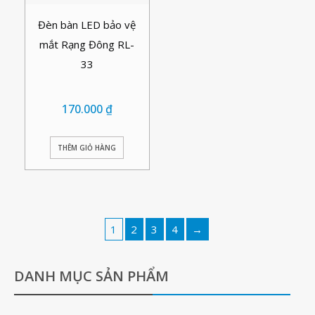
Đèn bàn LED bảo vệ
mắt Rạng Đông RL-
33
170.000
₫
THÊM GIỎ HÀNG
1
2
3
4
→
DANH MỤC SẢN PHẨM