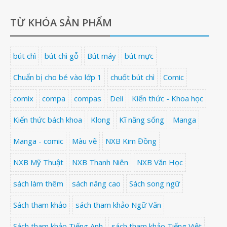
TỪ KHÓA SẢN PHẨM
bút chì
bút chì gỗ
Bút máy
bút mực
Chuẩn bị cho bé vào lớp 1
chuốt bút chì
Comic
comix
compa
compas
Deli
Kiến thức - Khoa học
Kiến thức bách khoa
Klong
Kĩ năng sống
Manga
Manga - comic
Màu vẽ
NXB Kim Đồng
NXB Mỹ Thuật
NXB Thanh Niên
NXB Văn Học
sách làm thêm
sách nâng cao
Sách song ngữ
Sách tham khảo
sách tham khảo Ngữ Văn
Sách tham khảo Tiếng Anh
sách tham khảo Tiếng Việt