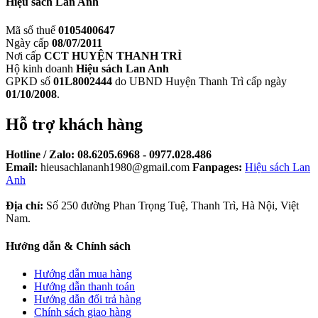
Hiệu sách Lan Anh
Mã số thuế
0105400647
Ngày cấp
08/07/2011
Nơi cấp
CCT HUYỆN THANH TRÌ
Hộ kinh doanh
Hiệu sách Lan Anh
GPKD số
01L8002444
do UBND Huyện Thanh Trì cấp ngày
01/10/2008
.
Hỗ trợ khách hàng
Hotline / Zalo:
08.6205.6968 - 0977.028.486
Email:
hieusachlananh1980@gmail.com
Fanpages:
Hiệu sách Lan
Anh
Địa chỉ:
Số 250 đường Phan Trọng Tuệ, Thanh Trì, Hà Nội, Việt
Nam.
Hướng dẫn & Chính sách
Hướng dẫn mua hàng
Hướng dẫn thanh toán
Hướng dẫn đổi trả hàng
Chính sách giao hàng