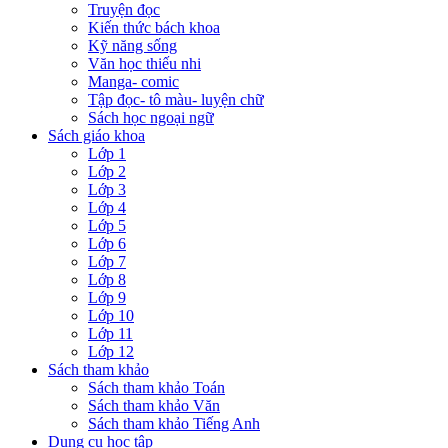
Truyện đọc
Kiến thức bách khoa
Kỹ năng sống
Văn học thiếu nhi
Manga- comic
Tập đọc- tô màu- luyện chữ
Sách học ngoại ngữ
Sách giáo khoa
Lớp 1
Lớp 2
Lớp 3
Lớp 4
Lớp 5
Lớp 6
Lớp 7
Lớp 8
Lớp 9
Lớp 10
Lớp 11
Lớp 12
Sách tham khảo
Sách tham khảo Toán
Sách tham khảo Văn
Sách tham khảo Tiếng Anh
Dụng cụ học tập