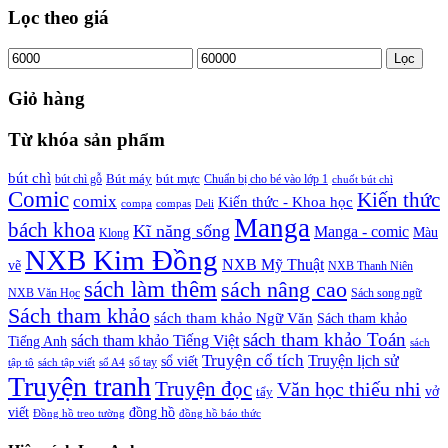
Lọc theo giá
Lọc
Giỏ hàng
Từ khóa sản phẩm
bút chì
bút chì gỗ
Bút máy
bút mực
Chuẩn bị cho bé vào lớp 1
chuốt bút chì
Comic
Kiến thức
comix
Kiến thức - Khoa học
compa
compas
Deli
Manga
bách khoa
Kĩ năng sống
Manga - comic
Màu
Klong
NXB Kim Đồng
NXB Mỹ Thuật
vẽ
NXB Thanh Niên
sách làm thêm
sách nâng cao
NXB Văn Học
Sách song ngữ
Sách tham khảo
sách tham khảo Ngữ Văn
Sách tham khảo
sách tham khảo Toán
sách tham khảo Tiếng Việt
Tiếng Anh
sách
Truyện cổ tích
Truyện lịch sử
sổ viết
tập tô
sách tập viết
sổ A4
sổ tay
Truyện tranh
Truyện đọc
Văn học thiếu nhi
vở
tẩy
viết
đồng hồ
đồng hồ báo thức
Đồng hồ treo tường