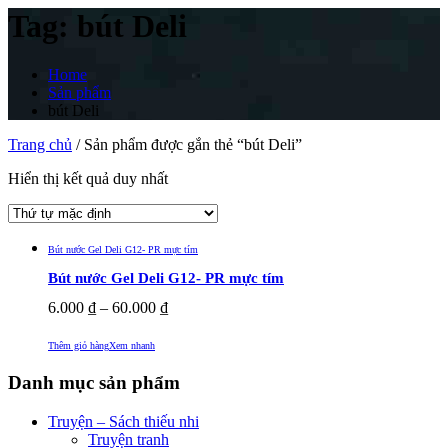
Tag:
bút Deli
Home
Sản phẩm
bút Deli
Trang chủ
/ Sản phẩm được gắn thẻ “bút Deli”
Hiển thị kết quả duy nhất
Bút nước Gel Deli G12- PR mực tím
Bút nước Gel Deli G12- PR mực tím
6.000
₫
–
60.000
₫
Thêm giỏ hàng
Xem nhanh
Danh mục sản phẩm
Truyện – Sách thiếu nhi
Truyện tranh