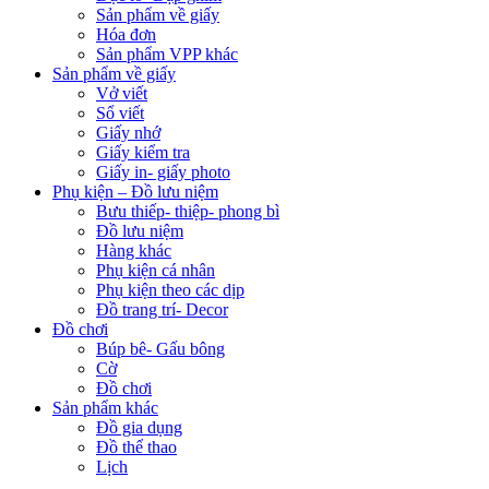
Sản phẩm về giấy
Hóa đơn
Sản phẩm VPP khác
Sản phẩm về giấy
Vở viết
Sổ viết
Giấy nhớ
Giấy kiểm tra
Giấy in- giấy photo
Phụ kiện – Đồ lưu niệm
Bưu thiếp- thiệp- phong bì
Đồ lưu niệm
Hàng khác
Phụ kiện cá nhân
Phụ kiện theo các dịp
Đồ trang trí- Decor
Đồ chơi
Búp bê- Gấu bông
Cờ
Đồ chơi
Sản phẩm khác
Đồ gia dụng
Đồ thể thao
Lịch