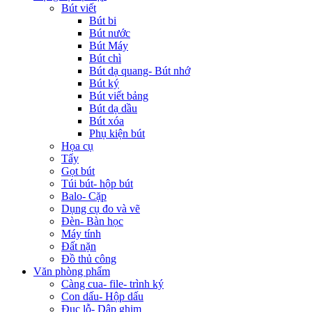
Bút viết
Bút bi
Bút nước
Bút Máy
Bút chì
Bút dạ quang- Bút nhớ
Bút ký
Bút viết bảng
Bút dạ dầu
Bút xóa
Phụ kiện bút
Họa cụ
Tẩy
Gọt bút
Túi bút- hộp bút
Balo- Cặp
Dụng cụ đo và vẽ
Đèn- Bàn học
Máy tính
Đất nặn
Đồ thủ công
Văn phòng phẩm
Càng cua- file- trình ký
Con dấu- Hộp dấu
Đục lỗ- Dập ghim