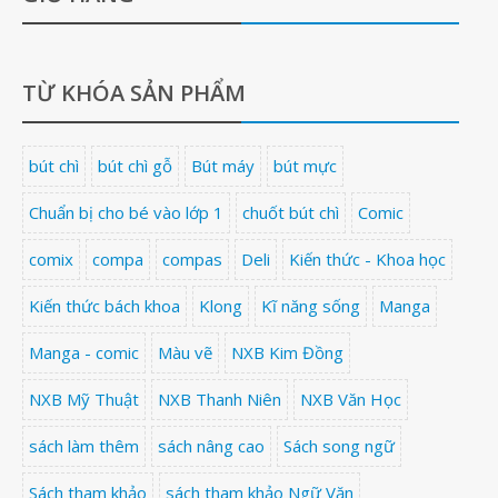
TỪ KHÓA SẢN PHẨM
bút chì
bút chì gỗ
Bút máy
bút mực
Chuẩn bị cho bé vào lớp 1
chuốt bút chì
Comic
comix
compa
compas
Deli
Kiến thức - Khoa học
Kiến thức bách khoa
Klong
Kĩ năng sống
Manga
Manga - comic
Màu vẽ
NXB Kim Đồng
NXB Mỹ Thuật
NXB Thanh Niên
NXB Văn Học
sách làm thêm
sách nâng cao
Sách song ngữ
Sách tham khảo
sách tham khảo Ngữ Văn