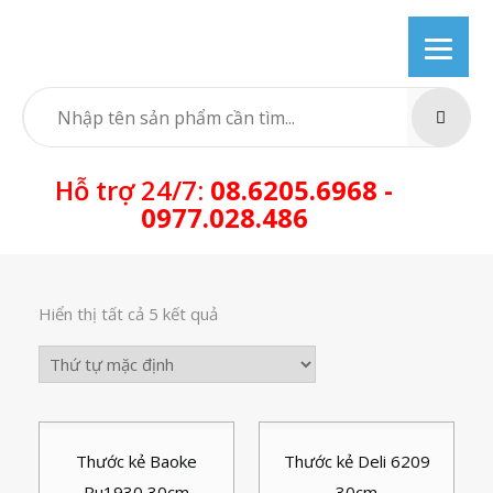
Skip
to
content
SEARC
Hỗ trợ 24/7:
08.6205.6968 -
0977.028.486
Hiển thị tất cả 5 kết quả
Thước kẻ Baoke
Thước kẻ Deli 6209
Ru1930 30cm
30cm