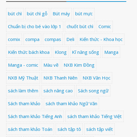
bút chì
bút chì gỗ
Bút máy
bút mực
Chuẩn bị cho bé vào lớp 1
chuốt bút chì
Comic
comix
compa
compas
Deli
Kiến thức - Khoa học
Kiến thức bách khoa
Klong
Kĩ năng sống
Manga
Manga - comic
Màu vẽ
NXB Kim Đồng
NXB Mỹ Thuật
NXB Thanh Niên
NXB Văn Học
sách làm thêm
sách nâng cao
Sách song ngữ
Sách tham khảo
sách tham khảo Ngữ Văn
Sách tham khảo Tiếng Anh
sách tham khảo Tiếng Việt
sách tham khảo Toán
sách tập tô
sách tập viết