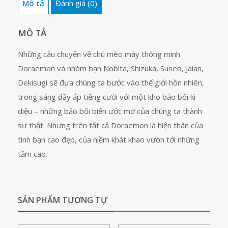
Mô tả
Đánh giá (0)
tương
lai
tập
MÔ TẢ
1
Những câu chuyện về chú mèo máy thông minh
số
Doraemon và nhóm bạn Nobita, Shizuka, Suneo, Jaian,
lượng
Dekisugi sẽ đưa chúng ta bước vào thế giới hồn nhiên,
trong sáng đầy ắp tiếng cười với một kho bảo bối kì
diệu – những bảo bối biến ước mơ của chúng ta thành
sự thật. Nhưng trên tất cả Doraemon là hiện thân của
tình bạn cao đẹp, của niềm khát khao vươn tới những
tầm cao.
SẢN PHẨM TƯƠNG TỰ