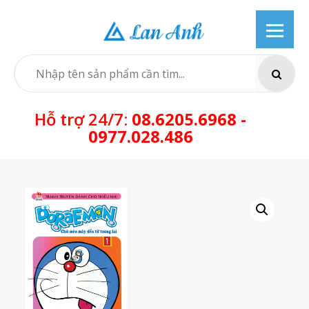
Skip
to
content
SEARCH
Hỗ trợ 24/7:
08.6205.6968 -
0977.028.486