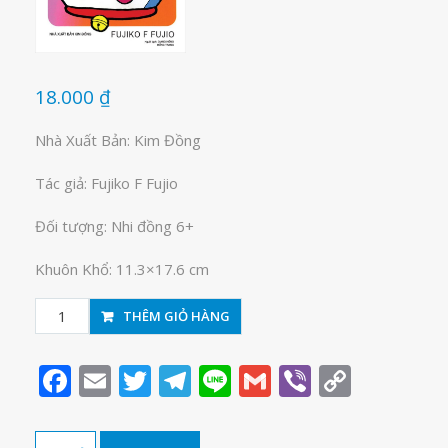
18.000
₫
Nhà Xuất Bản: Kim Đồng
Tác giả: Fujiko F Fujio
Đối tượng: Nhi đồng 6+
Khuôn Khổ: 11.3×17.6 cm
Doraemon-
THÊM GIỎ HÀNG
Chú
mèo
Facebook
Email
Twitter
Telegram
Line
Gmail
Viber
Copy
máy
Link
đến
từ