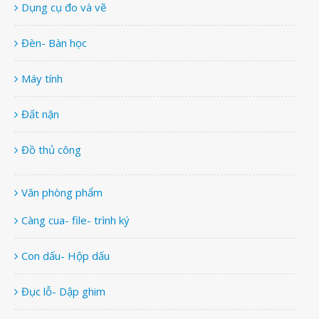
Dụng cụ đo và vẽ
Đèn- Bàn học
Máy tính
Đất nặn
Đồ thủ công
Văn phòng phẩm
Càng cua- file- trình ký
Con dấu- Hộp dấu
Đục lỗ- Dập ghim