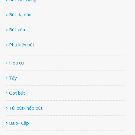
Bút dạ dầu
Bút xóa
Phụ kiện bút
Họa cụ
Tẩy
Gọt bút
Túi bút- hộp bút
Balo- Cặp