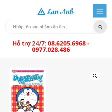
Skip
to
content
SEARCH
Hỗ trợ 24/7:
08.6205.6968 -
0977.028.486