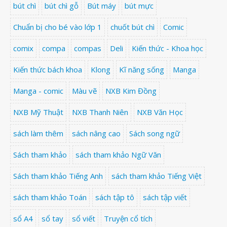
bút chì
bút chì gỗ
Bút máy
bút mực
Chuẩn bị cho bé vào lớp 1
chuốt bút chì
Comic
comix
compa
compas
Deli
Kiến thức - Khoa học
Kiến thức bách khoa
Klong
Kĩ năng sống
Manga
Manga - comic
Màu vẽ
NXB Kim Đồng
NXB Mỹ Thuật
NXB Thanh Niên
NXB Văn Học
sách làm thêm
sách nâng cao
Sách song ngữ
Sách tham khảo
sách tham khảo Ngữ Văn
Sách tham khảo Tiếng Anh
sách tham khảo Tiếng Việt
sách tham khảo Toán
sách tập tô
sách tập viết
sổ A4
sổ tay
sổ viết
Truyện cổ tích