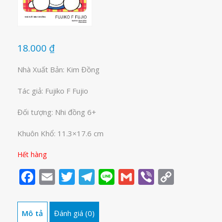
18.000
₫
Nhà Xuất Bản: Kim Đồng
Tác giả: Fujiko F Fujio
Đối tượng: Nhi đồng 6+
Khuôn Khổ: 11.3×17.6 cm
Hết hàng
Facebook
Email
Twitter
Telegram
Line
Gmail
Viber
Copy
Link
Mô tả
Đánh giá (0)