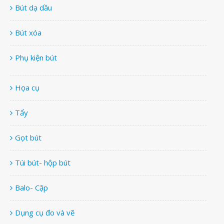
Bút dạ dầu
Bút xóa
Phụ kiện bút
Họa cụ
Tẩy
Gọt bút
Túi bút- hộp bút
Balo- Cặp
Dụng cụ đo và vẽ