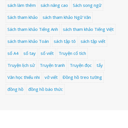
sách làm thêm
sách nâng cao
Sách song ngữ
Sách tham khảo
sách tham khảo Ngữ Văn
Sách tham khảo Tiếng Anh
sách tham khảo Tiếng Việt
sách tham khảo Toán
sách tập tô
sách tập viết
sổ A4
sổ tay
sổ viết
Truyện cổ tích
Truyện lịch sử
Truyện tranh
Truyện đọc
tẩy
Văn học thiếu nhi
vở viết
Đồng hồ treo tường
đồng hồ
đồng hồ báo thức