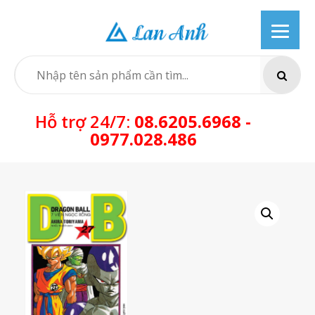
Skip
to
content
SEARCH
Hỗ trợ 24/7:
08.6205.6968 -
0977.028.486