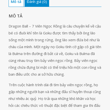
Mô tả
Đánh giá (0)
tập
27
số
MÔ TẢ
lượng
Dragon Ball – 7 Viên Ngọc Rồng là câu chuyện kể về cậu
bé có đuôi khỉ tên là Goku được tìm thấy bởi ông lão
sống một mình trong rừng, ông lão xem đứa bé như là
cháu của mình. Một ngày nọ Goku tình cờ gặp cô gái tên
là Bulma trên đường đi bắt cá về, Goku và Bulma đã
cùng nhau truy tìm bảy viên ngọc rồng. Bảy viên ngọc
rồng chứa đựng bí mật có thể triệu hồi một con rồng và
ban điều ước cho ai sở hữu chúng.
Trên cuộc hành trình dài đi tìm bảy viên ngọc rồng, họ
gặp những người bạn và những đấu sĩ huyền thoại cũng
như nhiều ác quỷ. Họ trải qua những khó khăn và học
hỏi các chiêu thức võ thuật đặc biệt để tham gia thi đấu