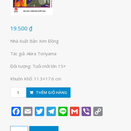
19.500
₫
Nhà Xuất Bản: Kim Đồng
Tác giả: Akira Toriyama
Đối tượng: Tuổi mới lớn 15+
Khuôn Khổ: 11.3×17.6 cm
Dragon
THÊM GIỎ HÀNG
Ball-
7
Facebook
Email
Twitter
Telegram
Line
Gmail
Viber
Copy
viên
Link
ngọc
rồng