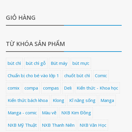
GIỎ HÀNG
TỪ KHÓA SẢN PHẨM
bút chì
bút chì gỗ
Bút máy
bút mực
Chuẩn bị cho bé vào lớp 1
chuốt bút chì
Comic
comix
compa
compas
Deli
Kiến thức - Khoa học
Kiến thức bách khoa
Klong
Kĩ năng sống
Manga
Manga - comic
Màu vẽ
NXB Kim Đồng
NXB Mỹ Thuật
NXB Thanh Niên
NXB Văn Học