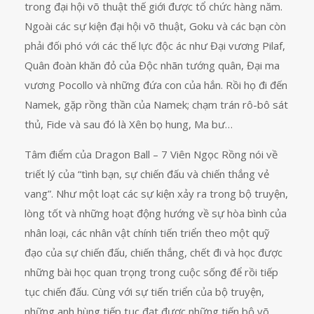
trong đại hội võ thuật thế giới được tổ chức hàng năm.
Ngoài các sự kiện đại hội võ thuật, Goku và các bạn còn
phải đối phó với các thế lực độc ác như Đại vương Pilaf,
Quân đoàn khăn đỏ của Độc nhãn tướng quân, Đại ma
vương Pocollo và những đứa con của hắn. Rồi họ đi đến
Namek, gặp rồng thần của Namek; chạm trán rô-bô sát
thủ, Fide và sau đó là Xên bọ hung, Ma bư…
Tâm điểm của Dragon Ball – 7 Viên Ngọc Rồng nói về
triết lý của “tình bạn, sự chiến đấu và chiến thắng vẻ
vang”. Như một loạt các sự kiện xảy ra trong bộ truyện,
lòng tốt và những hoạt động hướng về sự hòa bình của
nhân loại, các nhân vật chính tiến triển theo một quỹ
đạo của sự chiến đấu, chiến thắng, chết đi và học được
những bài học quan trọng trong cuộc sống để rồi tiếp
tục chiến đấu. Cùng với sự tiến triển của bộ truyện,
những anh hùng tiếp tục đạt được những tiến bộ võ