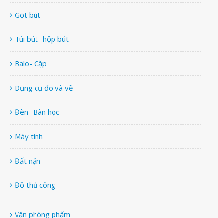
Gọt bút
Túi bút- hộp bút
Balo- Cặp
Dụng cụ đo và vẽ
Đèn- Bàn học
Máy tính
Đất nặn
Đồ thủ công
Văn phòng phẩm