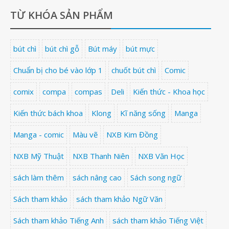
TỪ KHÓA SẢN PHẨM
bút chì
bút chì gỗ
Bút máy
bút mực
Chuẩn bị cho bé vào lớp 1
chuốt bút chì
Comic
comix
compa
compas
Deli
Kiến thức - Khoa học
Kiến thức bách khoa
Klong
Kĩ năng sống
Manga
Manga - comic
Màu vẽ
NXB Kim Đồng
NXB Mỹ Thuật
NXB Thanh Niên
NXB Văn Học
sách làm thêm
sách nâng cao
Sách song ngữ
Sách tham khảo
sách tham khảo Ngữ Văn
Sách tham khảo Tiếng Anh
sách tham khảo Tiếng Việt