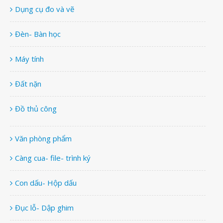
Dụng cụ đo và vẽ
Đèn- Bàn học
Máy tính
Đất nặn
Đồ thủ công
Văn phòng phẩm
Càng cua- file- trình ký
Con dấu- Hộp dấu
Đục lỗ- Dập ghim