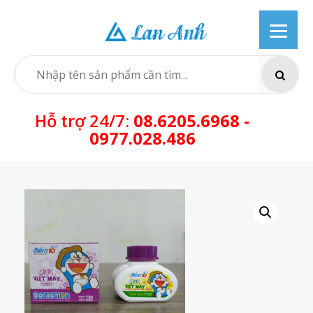
Skip
to
content
SEARCH
Hỗ trợ 24/7:
08.6205.6968 -
0977.028.486