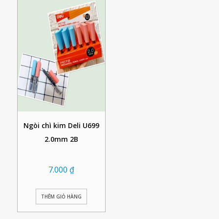
Ngòi chì kim Deli U699
2.0mm 2B
7.000
₫
THÊM GIỎ HÀNG