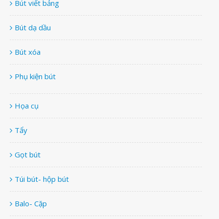
Bút viết bảng
Bút dạ dầu
Bút xóa
Phụ kiện bút
Họa cụ
Tẩy
Gọt bút
Túi bút- hộp bút
Balo- Cặp