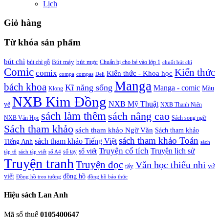
Lịch
Giỏ hàng
Từ khóa sản phẩm
bút chì
bút chì gỗ
Bút máy
bút mực
Chuẩn bị cho bé vào lớp 1
chuốt bút chì
Comic
Kiến thức
comix
Kiến thức - Khoa học
compa
compas
Deli
Manga
bách khoa
Kĩ năng sống
Manga - comic
Màu
Klong
NXB Kim Đồng
NXB Mỹ Thuật
vẽ
NXB Thanh Niên
sách làm thêm
sách nâng cao
NXB Văn Học
Sách song ngữ
Sách tham khảo
sách tham khảo Ngữ Văn
Sách tham khảo
sách tham khảo Toán
sách tham khảo Tiếng Việt
Tiếng Anh
sách
Truyện cổ tích
Truyện lịch sử
sổ viết
tập tô
sách tập viết
sổ A4
sổ tay
Truyện tranh
Truyện đọc
Văn học thiếu nhi
vở
tẩy
viết
đồng hồ
đồng hồ báo thức
Đồng hồ treo tường
Hiệu sách Lan Anh
Mã số thuế
0105400647