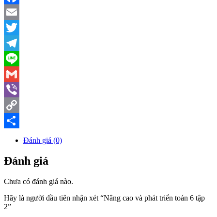
Facebook
Email
Twitter
Telegram
Line
Gmail
Viber
Copy
Link
Share
Đánh giá (0)
Đánh giá
Chưa có đánh giá nào.
Hãy là người đầu tiên nhận xét “Nâng cao và phát triển toán 6 tập
2”