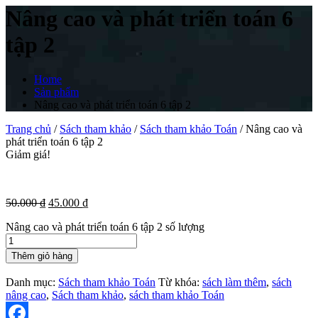
Nâng cao và phát triển toán 6
tập 2
Home
Sản phẩm
Nâng cao và phát triển toán 6 tập 2
Trang chủ
/
Sách tham khảo
/
Sách tham khảo Toán
/ Nâng cao và
phát triển toán 6 tập 2
Giảm giá!
50.000
₫
45.000
₫
Nâng cao và phát triển toán 6 tập 2 số lượng
Thêm giỏ hàng
Danh mục:
Sách tham khảo Toán
Từ khóa:
sách làm thêm
,
sách
nâng cao
,
Sách tham khảo
,
sách tham khảo Toán