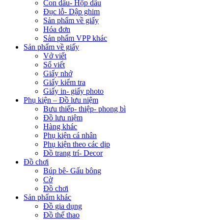
Con dấu- Hộp dấu
Đục lỗ- Dập ghim
Sản phẩm về giấy
Hóa đơn
Sản phẩm VPP khác
Sản phẩm về giấy
Vở viết
Sổ viết
Giấy nhớ
Giấy kiểm tra
Giấy in- giấy photo
Phụ kiện – Đồ lưu niệm
Bưu thiếp- thiệp- phong bì
Đồ lưu niệm
Hàng khác
Phụ kiện cá nhân
Phụ kiện theo các dịp
Đồ trang trí- Decor
Đồ chơi
Búp bê- Gấu bông
Cờ
Đồ chơi
Sản phẩm khác
Đồ gia dụng
Đồ thể thao