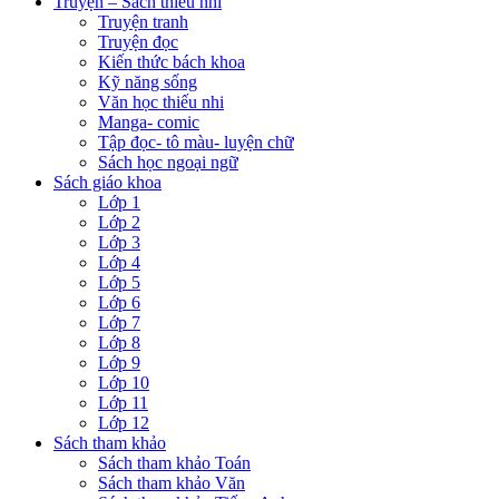
Truyện – Sách thiếu nhi
Truyện tranh
Truyện đọc
Kiến thức bách khoa
Kỹ năng sống
Văn học thiếu nhi
Manga- comic
Tập đọc- tô màu- luyện chữ
Sách học ngoại ngữ
Sách giáo khoa
Lớp 1
Lớp 2
Lớp 3
Lớp 4
Lớp 5
Lớp 6
Lớp 7
Lớp 8
Lớp 9
Lớp 10
Lớp 11
Lớp 12
Sách tham khảo
Sách tham khảo Toán
Sách tham khảo Văn