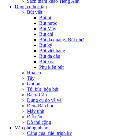
Sách tham khảo Tiếng Anh
Dụng cụ học tập
Bút viết
Bút bi
Bút nước
Bút Máy
Bút chì
Bút dạ quang- Bút nhớ
Bút ký
Bút viết bảng
Bút dạ dầu
Bút xóa
Phụ kiện bút
Họa cụ
Tẩy
Gọt bút
Túi bút- hộp bút
Balo- Cặp
Dụng cụ đo và vẽ
Đèn- Bàn học
Máy tính
Đất nặn
Đồ thủ công
Văn phòng phẩm
Càng cua- file- trình ký