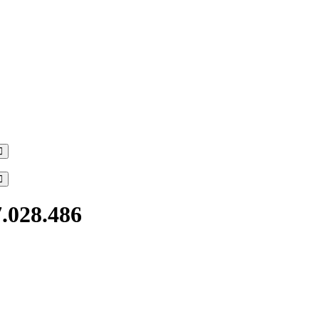
Search
Search
7.028.486