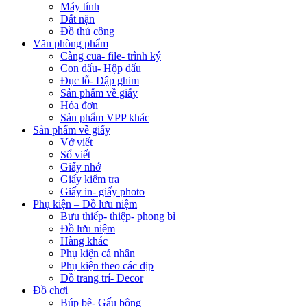
Máy tính
Đất nặn
Đồ thủ công
Văn phòng phẩm
Càng cua- file- trình ký
Con dấu- Hộp dấu
Đục lỗ- Dập ghim
Sản phẩm về giấy
Hóa đơn
Sản phẩm VPP khác
Sản phẩm về giấy
Vở viết
Sổ viết
Giấy nhớ
Giấy kiểm tra
Giấy in- giấy photo
Phụ kiện – Đồ lưu niệm
Bưu thiếp- thiệp- phong bì
Đồ lưu niệm
Hàng khác
Phụ kiện cá nhân
Phụ kiện theo các dịp
Đồ trang trí- Decor
Đồ chơi
Búp bê- Gấu bông