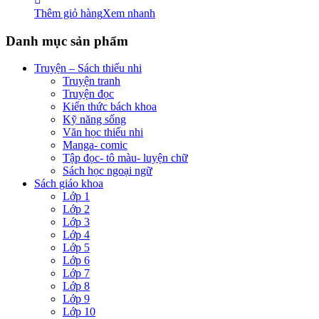
Thêm giỏ hàng
Xem nhanh
Danh mục sản phẩm
Truyện – Sách thiếu nhi
Truyện tranh
Truyện đọc
Kiến thức bách khoa
Kỹ năng sống
Văn học thiếu nhi
Manga- comic
Tập đọc- tô màu- luyện chữ
Sách học ngoại ngữ
Sách giáo khoa
Lớp 1
Lớp 2
Lớp 3
Lớp 4
Lớp 5
Lớp 6
Lớp 7
Lớp 8
Lớp 9
Lớp 10