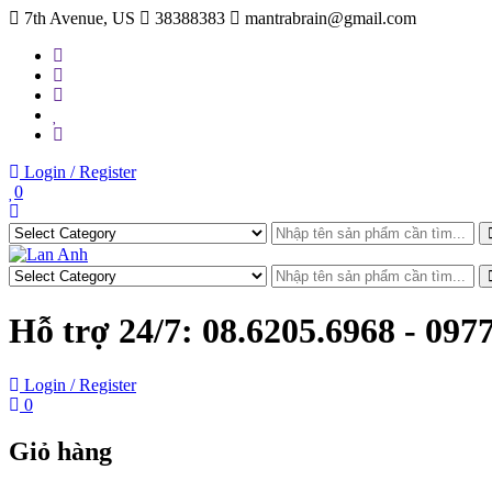
Skip
7th Avenue, US
38388383
mantrabrain@gmail.com
to
content
Login / Register
0
Hỗ trợ 24/7:
08.6205.6968 - 097
Login / Register
0
Giỏ hàng