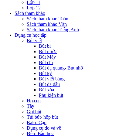
Lớp 11
Lớp 12
Sách tham khảo
Sách tham khảo Toán
Sách tham khảo Văn
Sách tham khảo Tiếng Anh
Dụng cụ học tập
Bút viết
Bút bi
Bút nước
Bút Máy
Bút chì
Bút dạ quang- Bút nhớ
Bút ký
Bút viết bảng
Bút dạ dầu
Bút xóa
Phụ kiện bút
Họa cụ
Tẩy
Gọt bút
Túi bút- hộp bút
Balo- Cặp
Dụng cụ đo và vẽ
Đèn- Bàn học