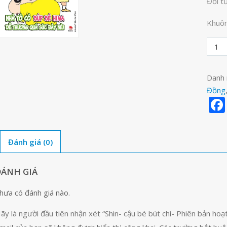
Đối t
Khuôn
Shin-
cậu
bé
Danh
bút
Đồng
chì-
Phiên
bản
hoạt
Đánh giá (0)
hình
màu
tập
ĐÁNH GIÁ
12
hưa có đánh giá nào.
số
lượng
ãy là người đầu tiên nhận xét “Shin- cậu bé bút chì- Phiên bản hoạ