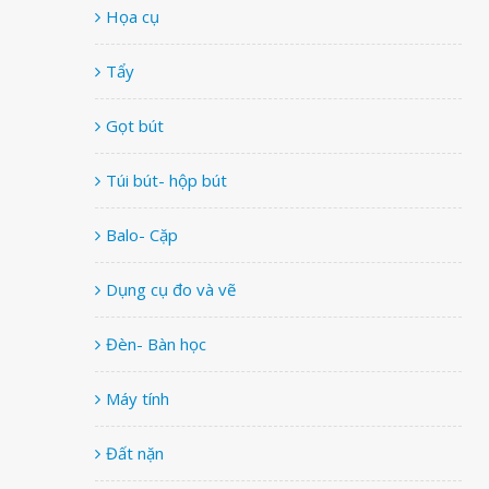
Họa cụ
Tẩy
Gọt bút
Túi bút- hộp bút
Balo- Cặp
Dụng cụ đo và vẽ
Đèn- Bàn học
Máy tính
Đất nặn