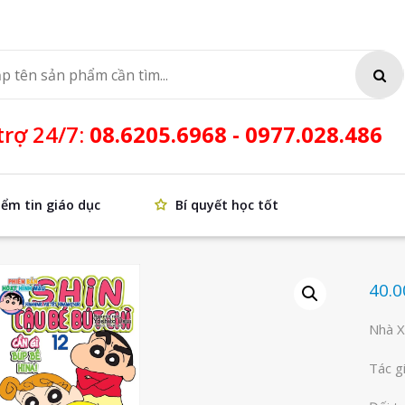
SEA
trợ 24/7:
08.6205.6968 - 0977.028.486
iểm tin giáo dục
Bí quyết học tốt
40.
Nhà X
Tác g