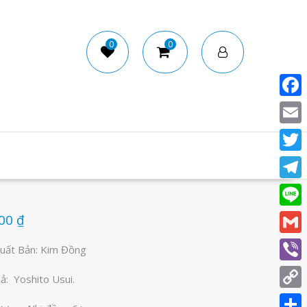
RCH
0
0
Face
Email
Twitt
Tele
Line
000
₫
Gmail
uất Bản: Kim Đồng
Viber
iả: Yoshito Usui.
Copy