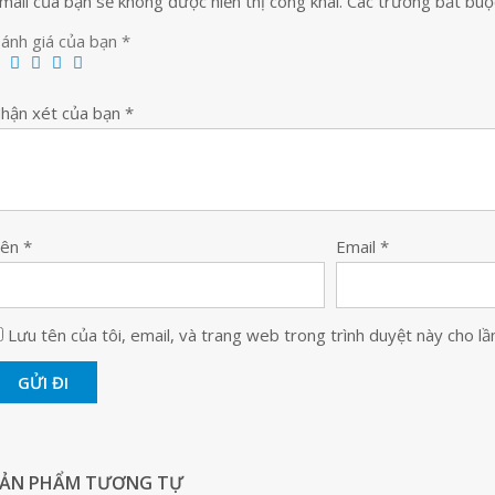
mail của bạn sẽ không được hiển thị công khai.
Các trường bắt bu
ánh giá của bạn
*
hận xét của bạn
*
Tên
*
Email
*
Lưu tên của tôi, email, và trang web trong trình duyệt này cho lần 
SẢN PHẨM TƯƠNG TỰ