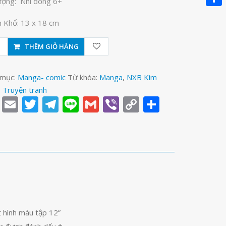
ượng: Nhi đồng 6+
Link
Share
 Khổ: 13 x 18 cm
THÊM GIỎ HÀNG
 mục:
Manga- comic
Từ khóa:
Manga
,
NXB Kim
,
Truyện tranh
Facebook
Email
Twitter
Telegram
Line
Gmail
Viber
Copy
Share
Link
t hình màu tập 12”