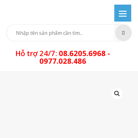
Skip
to
content
SEARC
Hỗ trợ 24/7:
08.6205.6968 -
0977.028.486