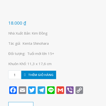
18.000
₫
Nhà Xuất Bản: Kim Đồng
Tác giả: Kenta Shinohara
Đối tượng: Tuổi mới lớn 15+
Khuôn Khổ: 11,3 x 17,6 cm
Sket
THÊM GIỎ HÀNG
Dance-
Quái
Facebook
Email
Twitter
Telegram
Line
Gmail
Viber
Copy
kiệt
Link
học
đường