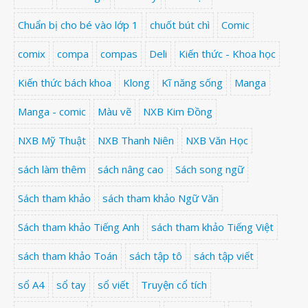
Chuẩn bị cho bé vào lớp 1
chuốt bút chì
Comic
comix
compa
compas
Deli
Kiến thức - Khoa học
Kiến thức bách khoa
Klong
Kĩ năng sống
Manga
Manga - comic
Màu vẽ
NXB Kim Đồng
NXB Mỹ Thuật
NXB Thanh Niên
NXB Văn Học
sách làm thêm
sách nâng cao
Sách song ngữ
Sách tham khảo
sách tham khảo Ngữ Văn
Sách tham khảo Tiếng Anh
sách tham khảo Tiếng Việt
sách tham khảo Toán
sách tập tô
sách tập viết
sổ A4
sổ tay
sổ viết
Truyện cổ tích