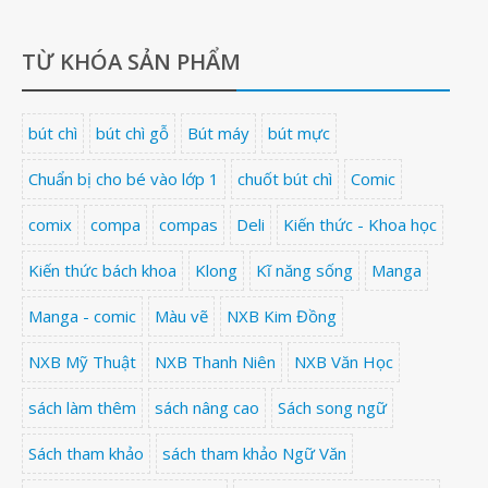
TỪ KHÓA SẢN PHẨM
bút chì
bút chì gỗ
Bút máy
bút mực
Chuẩn bị cho bé vào lớp 1
chuốt bút chì
Comic
comix
compa
compas
Deli
Kiến thức - Khoa học
Kiến thức bách khoa
Klong
Kĩ năng sống
Manga
Manga - comic
Màu vẽ
NXB Kim Đồng
NXB Mỹ Thuật
NXB Thanh Niên
NXB Văn Học
sách làm thêm
sách nâng cao
Sách song ngữ
Sách tham khảo
sách tham khảo Ngữ Văn