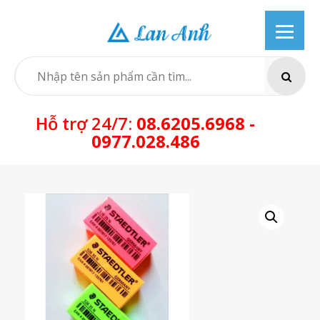
Skip
to
content
SEARCH
Hỗ trợ 24/7:
08.6205.6968 -
0977.028.486