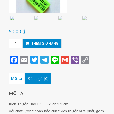
5.000
₫
Tẩy
THÊM GIỎ HÀNG
bút
chì
Facebook
Email
Twitter
Telegram
Line
Gmail
Viber
Copy
Staedtler
Link
526
35N
Mô tả
Đánh giá (0)
số
lượng
MÔ TẢ
Kích Thước Bao Bì: 3.5 x 2x 1.1 cm
Với chất lượng hoàn hảo cùng kích thước vừa phải, gôm