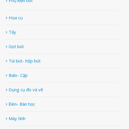
Phụ kiện bút
Họa cụ
Tẩy
Gọt bút
Túi bút- hộp bút
Balo- Cặp
Dụng cụ đo và vẽ
Đèn- Bàn học
Máy tính