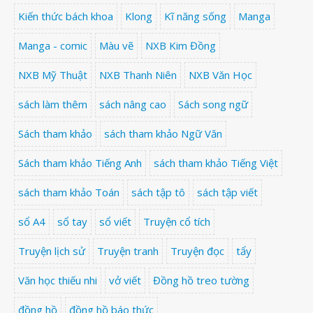
Kiến thức bách khoa
Klong
Kĩ năng sống
Manga
Manga - comic
Màu vẽ
NXB Kim Đồng
NXB Mỹ Thuật
NXB Thanh Niên
NXB Văn Học
sách làm thêm
sách nâng cao
Sách song ngữ
Sách tham khảo
sách tham khảo Ngữ Văn
Sách tham khảo Tiếng Anh
sách tham khảo Tiếng Việt
sách tham khảo Toán
sách tập tô
sách tập viết
sổ A4
sổ tay
sổ viết
Truyện cổ tích
Truyện lịch sử
Truyện tranh
Truyện đọc
tẩy
Văn học thiếu nhi
vở viết
Đồng hồ treo tường
đồng hồ
đồng hồ báo thức