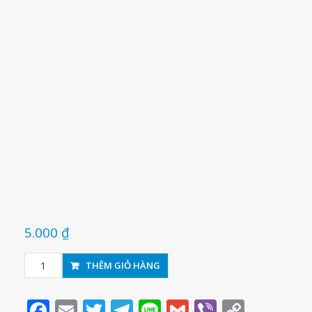
5.000
₫
Tẩy
THÊM GIỎ HÀNG
bút
chì
Facebook
Email
Twitter
Telegram
Line
Gmail
Viber
Copy