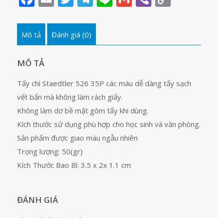
Staedtler
Link
526
35P
Mô tả
Đánh giá (0)
số
lượng
MÔ TẢ
Tẩy chì Staedtler 526 35P các màu dễ dàng tẩy sạch
vết bẩn mà không làm rách giấy.
Không làm dơ bề mặt gôm tẩy khi dùng.
Kích thước sử dụng phù hợp cho học sinh và văn phòng.
Sản phẩm được giao màu ngẫu nhiên
Trọng lượng: 50(gr)
Kích Thước Bao Bì: 3.5 x 2x 1.1 cm
ĐÁNH GIÁ