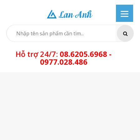
Skip
to
content
SEARCH
Hỗ trợ 24/7:
08.6205.6968 -
0977.028.486