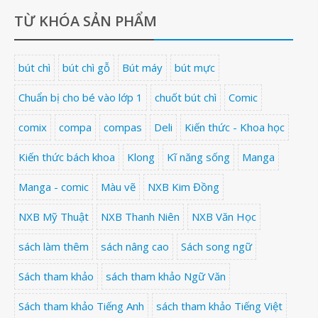
TỪ KHÓA SẢN PHẨM
bút chì
bút chì gỗ
Bút máy
bút mực
Chuẩn bị cho bé vào lớp 1
chuốt bút chì
Comic
comix
compa
compas
Deli
Kiến thức - Khoa học
Kiến thức bách khoa
Klong
Kĩ năng sống
Manga
Manga - comic
Màu vẽ
NXB Kim Đồng
NXB Mỹ Thuật
NXB Thanh Niên
NXB Văn Học
sách làm thêm
sách nâng cao
Sách song ngữ
Sách tham khảo
sách tham khảo Ngữ Văn
Sách tham khảo Tiếng Anh
sách tham khảo Tiếng Việt