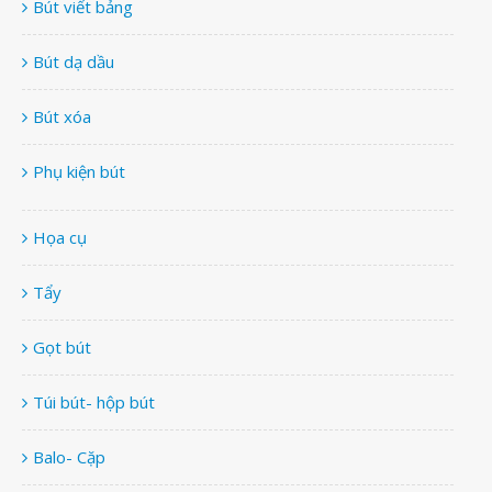
Bút viết bảng
Bút dạ dầu
Bút xóa
Phụ kiện bút
Họa cụ
Tẩy
Gọt bút
Túi bút- hộp bút
Balo- Cặp