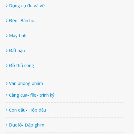
Dụng cụ đo và vẽ
Đèn- Bàn học
Máy tính
Đất nặn
Đồ thủ công
Văn phòng phẩm
Càng cua- file- trình ký
Con dấu- Hộp dấu
Đục lỗ- Dập ghim