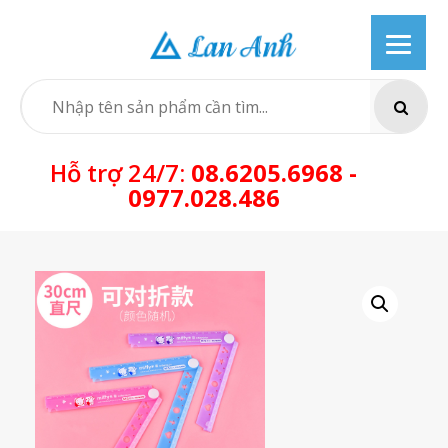
Skip
to
content
SEARCH
Hỗ trợ 24/7:
08.6205.6968 -
0977.028.486