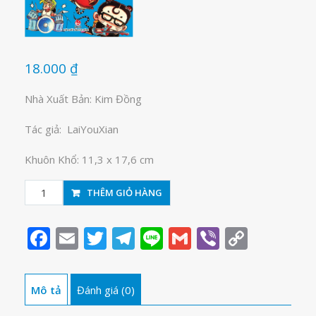
18.000
₫
Nhà Xuất Bản: Kim Đồng
Tác giả: LaiYouXian
Khuôn Khổ: 11,3 x 17,6 cm
Tiểu
THÊM GIỎ HÀNG
hòa
thượng
Facebook
Email
Twitter
Telegram
Line
Gmail
Viber
Copy
tập
Link
5
số
Mô tả
Đánh giá (0)
lượng