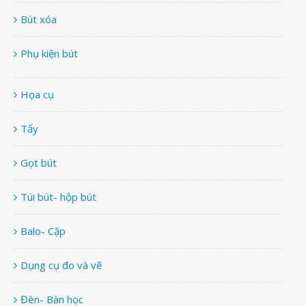
Bút xóa
Phụ kiện bút
Họa cụ
Tẩy
Gọt bút
Túi bút- hộp bút
Balo- Cặp
Dụng cụ đo và vẽ
Đèn- Bàn học