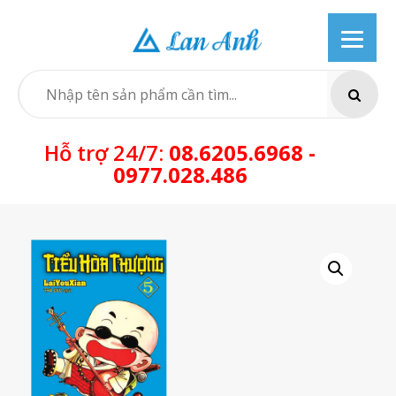
Skip
to
content
SEARCH
Hỗ trợ 24/7:
08.6205.6968 -
0977.028.486