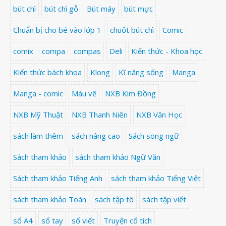
bút chì
bút chì gỗ
Bút máy
bút mực
Chuẩn bị cho bé vào lớp 1
chuốt bút chì
Comic
comix
compa
compas
Deli
Kiến thức - Khoa học
Kiến thức bách khoa
Klong
Kĩ năng sống
Manga
Manga - comic
Màu vẽ
NXB Kim Đồng
NXB Mỹ Thuật
NXB Thanh Niên
NXB Văn Học
sách làm thêm
sách nâng cao
Sách song ngữ
Sách tham khảo
sách tham khảo Ngữ Văn
Sách tham khảo Tiếng Anh
sách tham khảo Tiếng Việt
sách tham khảo Toán
sách tập tô
sách tập viết
sổ A4
sổ tay
sổ viết
Truyện cổ tích