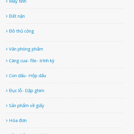
Máy tính
Đất nặn
Đồ thủ công
Văn phòng phẩm
Càng cua- file- trình ký
Con dấu- Hộp dấu
Đục lỗ- Dập ghim
Sản phẩm về giấy
Hóa đơn