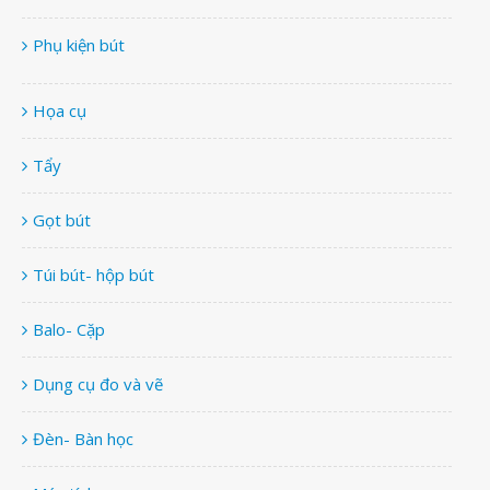
Phụ kiện bút
Họa cụ
Tẩy
Gọt bút
Túi bút- hộp bút
Balo- Cặp
Dụng cụ đo và vẽ
Đèn- Bàn học