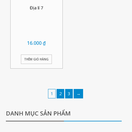
Địa lí 7
16.000
₫
THÊM GIỎ HÀNG
1
2
3
→
DANH MỤC SẢN PHẨM