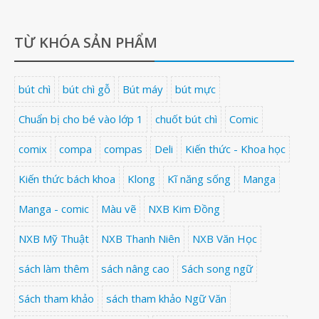
TỪ KHÓA SẢN PHẨM
bút chì
bút chì gỗ
Bút máy
bút mực
Chuẩn bị cho bé vào lớp 1
chuốt bút chì
Comic
comix
compa
compas
Deli
Kiến thức - Khoa học
Kiến thức bách khoa
Klong
Kĩ năng sống
Manga
Manga - comic
Màu vẽ
NXB Kim Đồng
NXB Mỹ Thuật
NXB Thanh Niên
NXB Văn Học
sách làm thêm
sách nâng cao
Sách song ngữ
Sách tham khảo
sách tham khảo Ngữ Văn