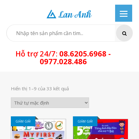
Skip
to
content
SEARCH
Hỗ trợ 24/7:
08.6205.6968 -
0977.028.486
Hiển thị 1–9 của 33 kết quả
GIẢM GIÁ!
GIẢM GIÁ!