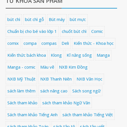
TỪ KHÓA SẢN PHẨM
bút chì
bút chì gỗ
Bút máy
bút mực
Chuẩn bị cho bé vào lớp 1
chuốt bút chì
Comic
comix
compa
compas
Deli
Kiến thức - Khoa học
Kiến thức bách khoa
Klong
Kĩ năng sống
Manga
Manga - comic
Màu vẽ
NXB Kim Đồng
NXB Mỹ Thuật
NXB Thanh Niên
NXB Văn Học
sách làm thêm
sách nâng cao
Sách song ngữ
Sách tham khảo
sách tham khảo Ngữ Văn
Sách tham khảo Tiếng Anh
sách tham khảo Tiếng Việt
sách tham khảo Toán
sách tập tô
sách tập viết