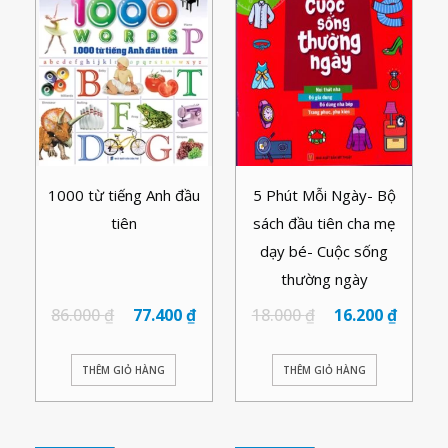
1000 từ tiếng Anh đầu
5 Phút Mỗi Ngày- Bộ
tiên
sách đầu tiên cha mẹ
dạy bé- Cuộc sống
thường ngày
86.000
₫
77.400
₫
18.000
₫
16.200
₫
THÊM GIỎ HÀNG
THÊM GIỎ HÀNG