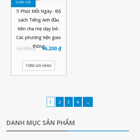
GIẢM GIÁ!
5 Phút Mỗi Ngày- Bộ
sách Tiếng Anh đầu
tiên cha mẹ dạy bé-
Các phương tiện giao
thông
18.000
₫
16.200
₫
THÊM GIỎ HÀNG
1
2
3
4
→
DANH MỤC SẢN PHẨM