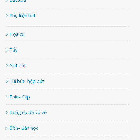
Phụ kiện bút
Họa cụ
Tẩy
Gọt bút
Túi bút- hộp bút
Balo- Cặp
Dụng cụ đo và vẽ
Đèn- Bàn học