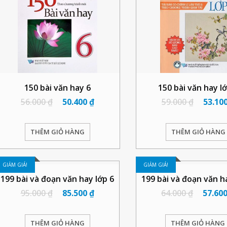
150 bài văn hay 6
150 bài văn hay l
56.000
₫
50.400
₫
59.000
₫
53.10
THÊM GIỎ HÀNG
THÊM GIỎ HÀNG
GIẢM GIÁ!
GIẢM GIÁ!
199 bài và đoạn văn hay lớp 6
199 bài và đoạn văn h
95.000
₫
85.500
₫
64.000
₫
57.60
THÊM GIỎ HÀNG
THÊM GIỎ HÀNG