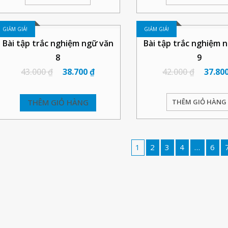
GIẢM GIÁ!
GIẢM GIÁ!
Bài tập trắc nghiệm ngữ văn
Bài tập trắc nghiệm 
8
9
43.000
₫
38.700
₫
42.000
₫
37.80
THÊM GIỎ HÀNG
THÊM GIỎ HÀNG
1
2
3
4
…
6