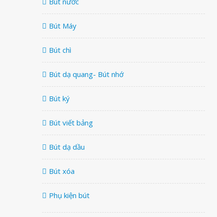
Bút nước
Bút Máy
Bút chì
Bút dạ quang- Bút nhớ
Bút ký
Bút viết bảng
Bút dạ dầu
Bút xóa
Phụ kiện bút