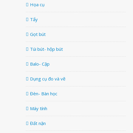
Họa cụ
Tẩy
Gọt bút
Túi bút- hộp bút
Balo- Cặp
Dụng cụ đo và vẽ
Đèn- Bàn học
Máy tính
Đất nặn