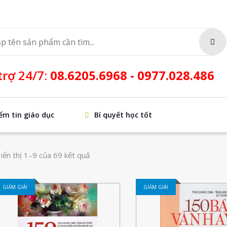
SEA
trợ 24/7:
08.6205.6968 - 0977.028.486
ểm tin giáo dục
Bí quyết học tốt
iển thị 1–9 của 69 kết quả
GIẢM GIÁ!
GIẢM GIÁ!