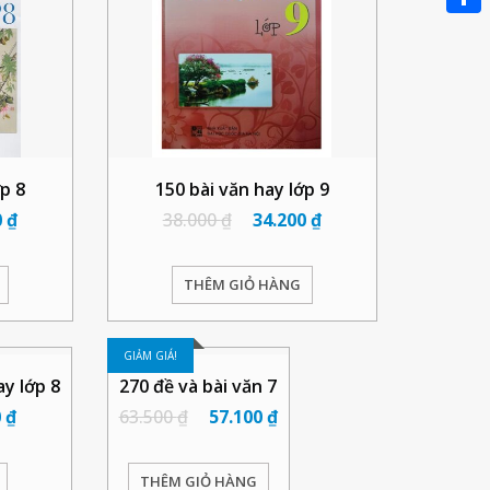
Link
Share
ớp 8
150 bài văn hay lớp 9
0
₫
38.000
₫
34.200
₫
THÊM GIỎ HÀNG
GIẢM GIÁ!
ay lớp 8
270 đề và bài văn 7
0
₫
63.500
₫
57.100
₫
THÊM GIỎ HÀNG