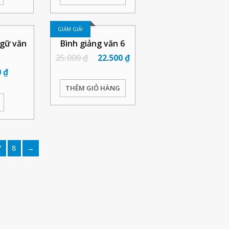
GIẢM GIÁ!
ngữ văn
Bình giảng văn 6
25.000
₫
22.500
₫
0
₫
THÊM GIỎ HÀNG
7
8
→