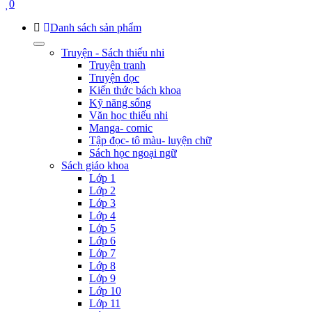
0
Danh sách sản phẩm
Truyện - Sách thiếu nhi
Truyện tranh
Truyện đọc
Kiến thức bách khoa
Kỹ năng sống
Văn học thiếu nhi
Manga- comic
Tập đọc- tô màu- luyện chữ
Sách học ngoại ngữ
Sách giáo khoa
Lớp 1
Lớp 2
Lớp 3
Lớp 4
Lớp 5
Lớp 6
Lớp 7
Lớp 8
Lớp 9
Lớp 10
Lớp 11