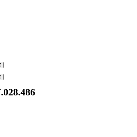
Search
Search
7.028.486