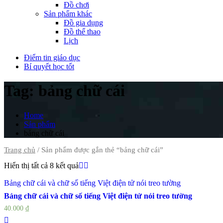
Đồ chơi
Sản phẩm khác
Đồ gia dụng
Đồ thể thao
Lịch
Điểm tin giáo dục
Bí quyết học tốt
Tag:
bảng chữ cái
Home
Sản phẩm
bảng chữ cái
Trang chủ
/ Sản phẩm được gắn thẻ “bảng chữ cái”
Hiển thị tất cả 8 kết quả
Bảng chữ cái và chữ số tiếng Việt điện tử nói treo tường
Bảng chữ cái và chữ số tiếng Việt điện tử nói treo tường
40.000
₫