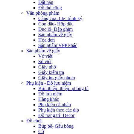
Đất nặn
Đồ thủ công
Văn phòng phẩm
Càng cua- file- trình ký
Con dấu- Hộp dấu
Đục lỗ- Dập ghim
Sản phẩm về giấy
Hóa đơn
Sản phẩm VPP khác
Sản phẩm về giấy
Vở viết
Sổ viết
Giấy nhớ
Giấy kiểm tra
Giấy in- giấy photo
Phụ kiện - Đồ lưu niệm
Bưu thiếp- thiệp- phong bì
Đồ lưu niệm
Hàng khác
Phụ kiện cá nhân
Phụ kiện theo các dịp
Đồ trang trí- Decor
Đồ chơi
Búp bê- Gấu bông
Cờ