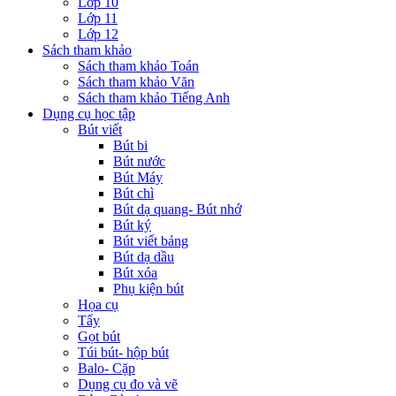
Lớp 10
Lớp 11
Lớp 12
Sách tham khảo
Sách tham khảo Toán
Sách tham khảo Văn
Sách tham khảo Tiếng Anh
Dụng cụ học tập
Bút viết
Bút bi
Bút nước
Bút Máy
Bút chì
Bút dạ quang- Bút nhớ
Bút ký
Bút viết bảng
Bút dạ dầu
Bút xóa
Phụ kiện bút
Họa cụ
Tẩy
Gọt bút
Túi bút- hộp bút
Balo- Cặp
Dụng cụ đo và vẽ