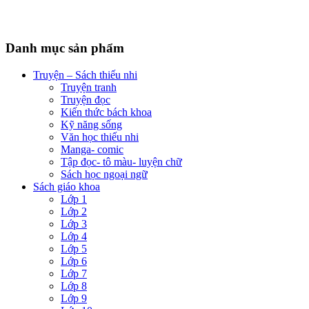
Danh mục sản phẩm
Truyện – Sách thiếu nhi
Truyện tranh
Truyện đọc
Kiến thức bách khoa
Kỹ năng sống
Văn học thiếu nhi
Manga- comic
Tập đọc- tô màu- luyện chữ
Sách học ngoại ngữ
Sách giáo khoa
Lớp 1
Lớp 2
Lớp 3
Lớp 4
Lớp 5
Lớp 6
Lớp 7
Lớp 8
Lớp 9