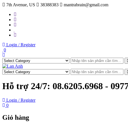
Skip
7th Avenue, US
38388383
mantrabrain@gmail.com
to
content
Login / Register
0
Hỗ trợ 24/7:
08.6205.6968 - 097
Login / Register
0
Giỏ hàng