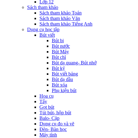
Lớp 12
Sách tham khảo
Sách tham khảo Toán
Sách tham khảo Văn
Sách tham khảo Tiếng Anh
Dụng cụ học tập
Bút viết
Bút bi
Bút nước
Bút Máy
Bút chì
Bút dạ quang- Bút nhớ
Bút ký
Bút viết bảng
Bút dạ dầu
Bút xóa
Phụ kiện bút
Họa cụ
Tẩy
Gọt bút
Túi bút- hộp bút
Balo- Cặp
Dụng cụ đo và vẽ
Đèn- Bàn học
Máy tính