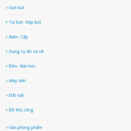
Gọt bút
Túi bút- hộp bút
Balo- Cặp
Dụng cụ đo và vẽ
Đèn- Bàn học
Máy tính
Đất nặn
Đồ thủ công
Văn phòng phẩm