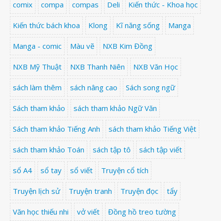
comix
compa
compas
Deli
Kiến thức - Khoa học
Kiến thức bách khoa
Klong
Kĩ năng sống
Manga
Manga - comic
Màu vẽ
NXB Kim Đồng
NXB Mỹ Thuật
NXB Thanh Niên
NXB Văn Học
sách làm thêm
sách nâng cao
Sách song ngữ
Sách tham khảo
sách tham khảo Ngữ Văn
Sách tham khảo Tiếng Anh
sách tham khảo Tiếng Việt
sách tham khảo Toán
sách tập tô
sách tập viết
sổ A4
sổ tay
sổ viết
Truyện cổ tích
Truyện lịch sử
Truyện tranh
Truyện đọc
tẩy
Văn học thiếu nhi
vở viết
Đồng hồ treo tường