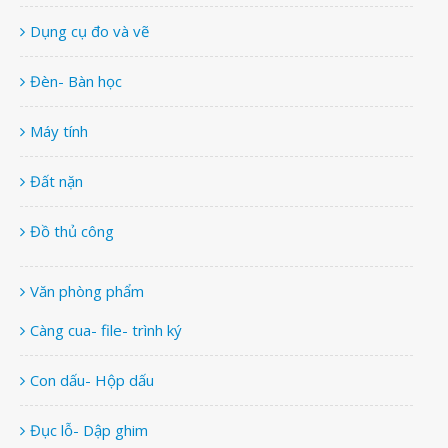
Dụng cụ đo và vẽ
Đèn- Bàn học
Máy tính
Đất nặn
Đồ thủ công
Văn phòng phẩm
Càng cua- file- trình ký
Con dấu- Hộp dấu
Đục lỗ- Dập ghim