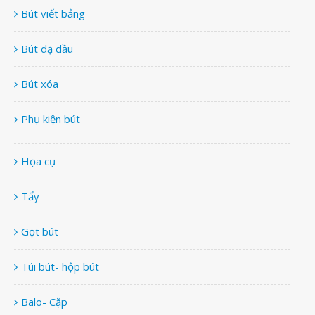
Bút viết bảng
Bút dạ dầu
Bút xóa
Phụ kiện bút
Họa cụ
Tẩy
Gọt bút
Túi bút- hộp bút
Balo- Cặp