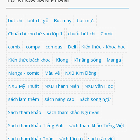
bút chì
bút chì gỗ
Bút máy
bút mực
Chuẩn bị cho bé vào lớp 1
chuốt bút chì
Comic
comix
compa
compas
Deli
Kiến thức - Khoa học
Kiến thức bách khoa
Klong
Kĩ năng sống
Manga
Manga - comic
Màu vẽ
NXB Kim Đồng
NXB Mỹ Thuật
NXB Thanh Niên
NXB Văn Học
sách làm thêm
sách nâng cao
Sách song ngữ
Sách tham khảo
sách tham khảo Ngữ Văn
Sách tham khảo Tiếng Anh
sách tham khảo Tiếng Việt
sách tham khảo Toán
sách tập tô
sách tập viết