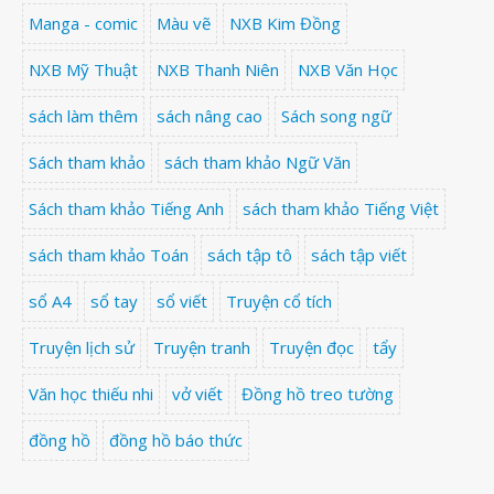
Manga - comic
Màu vẽ
NXB Kim Đồng
NXB Mỹ Thuật
NXB Thanh Niên
NXB Văn Học
sách làm thêm
sách nâng cao
Sách song ngữ
Sách tham khảo
sách tham khảo Ngữ Văn
Sách tham khảo Tiếng Anh
sách tham khảo Tiếng Việt
sách tham khảo Toán
sách tập tô
sách tập viết
sổ A4
sổ tay
sổ viết
Truyện cổ tích
Truyện lịch sử
Truyện tranh
Truyện đọc
tẩy
Văn học thiếu nhi
vở viết
Đồng hồ treo tường
đồng hồ
đồng hồ báo thức