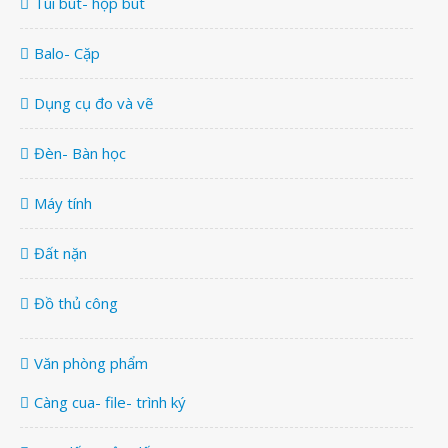
Túi bút- hộp bút
Balo- Cặp
Dụng cụ đo và vẽ
Đèn- Bàn học
Máy tính
Đất nặn
Đồ thủ công
Văn phòng phẩm
Càng cua- file- trình ký