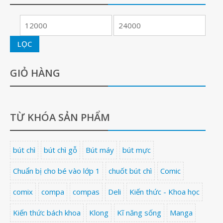
LỌC
GIỎ HÀNG
TỪ KHÓA SẢN PHẨM
bút chì
bút chì gỗ
Bút máy
bút mực
Chuẩn bị cho bé vào lớp 1
chuốt bút chì
Comic
comix
compa
compas
Deli
Kiến thức - Khoa học
Kiến thức bách khoa
Klong
Kĩ năng sống
Manga