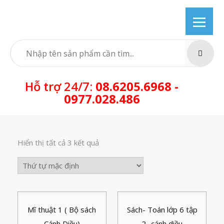
Skip
to
content
SEARC
Hỗ trợ 24/7:
08.6205.6968 -
0977.028.486
Hiển thị tất cả 3 kết quả
Mĩ thuật 1 ( Bộ sách
Sách- Toán lớp 6 tập
Cánh Diều)
2- cánh diều