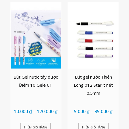
Bút Gel nước tẩy được
Bút gel nước Thiên
Điểm 10 Gele 01
Long 012 Starlit nét
0.5mm
10.000
₫
–
170.000
₫
5.000
₫
–
85.000
₫
THÊM GIỎ HÀNG
THÊM GIỎ HÀNG