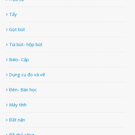
Tẩy
Gọt bút
Túi bút- hộp bút
Balo- Cặp
Dụng cụ đo và vẽ
Đèn- Bàn học
Máy tính
Đất nặn
Đồ thủ công