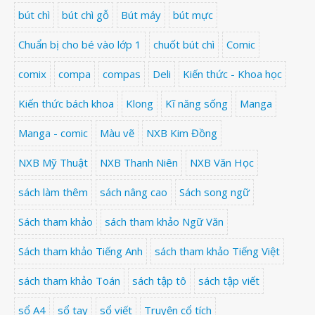
bút chì
bút chì gỗ
Bút máy
bút mực
Chuẩn bị cho bé vào lớp 1
chuốt bút chì
Comic
comix
compa
compas
Deli
Kiến thức - Khoa học
Kiến thức bách khoa
Klong
Kĩ năng sống
Manga
Manga - comic
Màu vẽ
NXB Kim Đồng
NXB Mỹ Thuật
NXB Thanh Niên
NXB Văn Học
sách làm thêm
sách nâng cao
Sách song ngữ
Sách tham khảo
sách tham khảo Ngữ Văn
Sách tham khảo Tiếng Anh
sách tham khảo Tiếng Việt
sách tham khảo Toán
sách tập tô
sách tập viết
sổ A4
sổ tay
sổ viết
Truyện cổ tích