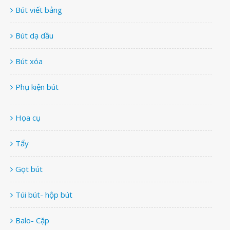
Bút viết bảng
Bút dạ dầu
Bút xóa
Phụ kiện bút
Họa cụ
Tẩy
Gọt bút
Túi bút- hộp bút
Balo- Cặp