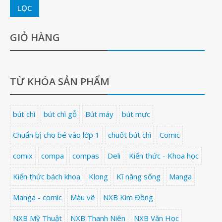
LỌC
GIỎ HÀNG
TỪ KHÓA SẢN PHẨM
bút chì
bút chì gỗ
Bút máy
bút mực
Chuẩn bị cho bé vào lớp 1
chuốt bút chì
Comic
comix
compa
compas
Deli
Kiến thức - Khoa học
Kiến thức bách khoa
Klong
Kĩ năng sống
Manga
Manga - comic
Màu vẽ
NXB Kim Đồng
NXB Mỹ Thuật
NXB Thanh Niên
NXB Văn Học