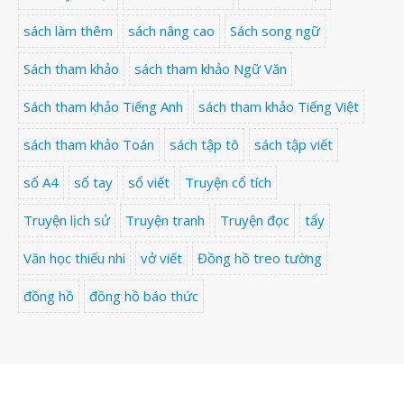
sách làm thêm
sách nâng cao
Sách song ngữ
Sách tham khảo
sách tham khảo Ngữ Văn
Sách tham khảo Tiếng Anh
sách tham khảo Tiếng Việt
sách tham khảo Toán
sách tập tô
sách tập viết
sổ A4
sổ tay
sổ viết
Truyện cổ tích
Truyện lịch sử
Truyện tranh
Truyện đọc
tẩy
Văn học thiếu nhi
vở viết
Đồng hồ treo tường
đồng hồ
đồng hồ báo thức