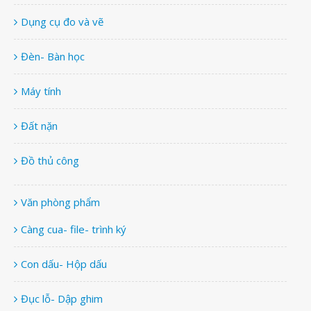
Dụng cụ đo và vẽ
Đèn- Bàn học
Máy tính
Đất nặn
Đồ thủ công
Văn phòng phẩm
Càng cua- file- trình ký
Con dấu- Hộp dấu
Đục lỗ- Dập ghim