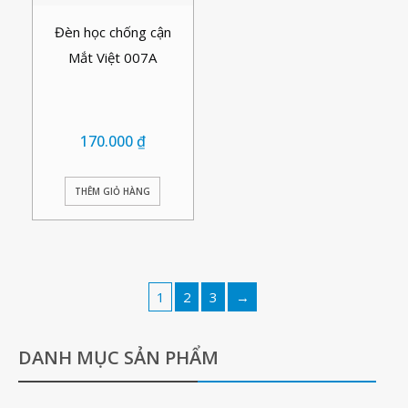
Đèn học chống cận
Mắt Việt 007A
170.000
₫
THÊM GIỎ HÀNG
1
2
3
→
DANH MỤC SẢN PHẨM