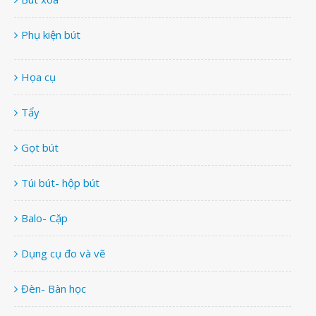
Phụ kiện bút
Họa cụ
Tẩy
Gọt bút
Túi bút- hộp bút
Balo- Cặp
Dụng cụ đo và vẽ
Đèn- Bàn học