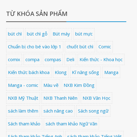
TỪ KHÓA SẢN PHẨM
bút chì
bút chì gỗ
Bút máy
bút mực
Chuẩn bị cho bé vào lớp 1
chuốt bút chì
Comic
comix
compa
compas
Deli
Kiến thức - Khoa học
Kiến thức bách khoa
Klong
Kĩ năng sống
Manga
Manga - comic
Màu vẽ
NXB Kim Đồng
NXB Mỹ Thuật
NXB Thanh Niên
NXB Văn Học
sách làm thêm
sách nâng cao
Sách song ngữ
Sách tham khảo
sách tham khảo Ngữ Văn
Sách tham khảo Tiếng Anh
sách tham khảo Tiếng Việt