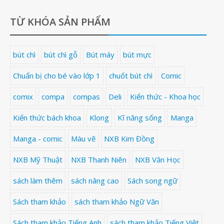
TỪ KHÓA SẢN PHẨM
bút chì
bút chì gỗ
Bút máy
bút mực
Chuẩn bị cho bé vào lớp 1
chuốt bút chì
Comic
comix
compa
compas
Deli
Kiến thức - Khoa học
Kiến thức bách khoa
Klong
Kĩ năng sống
Manga
Manga - comic
Màu vẽ
NXB Kim Đồng
NXB Mỹ Thuật
NXB Thanh Niên
NXB Văn Học
sách làm thêm
sách nâng cao
Sách song ngữ
Sách tham khảo
sách tham khảo Ngữ Văn
Sách tham khảo Tiếng Anh
sách tham khảo Tiếng Việt