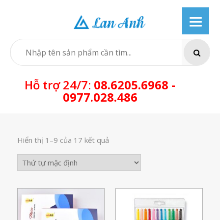
Skip
to
content
SEARCH
Hỗ trợ 24/7:
08.6205.6968 -
0977.028.486
Hiển thị 1–9 của 17 kết quả