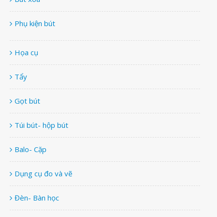
Phụ kiện bút
Họa cụ
Tẩy
Gọt bút
Túi bút- hộp bút
Balo- Cặp
Dụng cụ đo và vẽ
Đèn- Bàn học