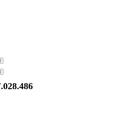
Search
Search
7.028.486