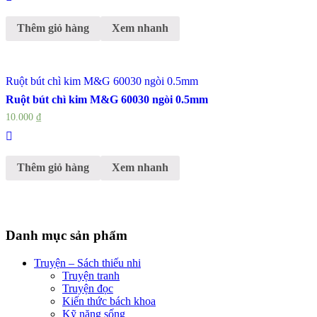
Thêm giỏ hàng
Xem nhanh
Ruột bút chì kim M&G 60030 ngòi 0.5mm
Ruột bút chì kim M&G 60030 ngòi 0.5mm
10.000
₫
Thêm giỏ hàng
Xem nhanh
Danh mục sản phẩm
Truyện – Sách thiếu nhi
Truyện tranh
Truyện đọc
Kiến thức bách khoa
Kỹ năng sống