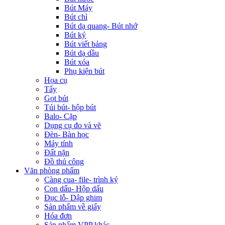
Bút Máy
Bút chì
Bút dạ quang- Bút nhớ
Bút ký
Bút viết bảng
Bút dạ dầu
Bút xóa
Phụ kiện bút
Họa cụ
Tẩy
Gọt bút
Túi bút- hộp bút
Balo- Cặp
Dụng cụ đo và vẽ
Đèn- Bàn học
Máy tính
Đất nặn
Đồ thủ công
Văn phòng phẩm
Càng cua- file- trình ký
Con dấu- Hộp dấu
Đục lỗ- Dập ghim
Sản phẩm về giấy
Hóa đơn
Sản phẩm VPP khác