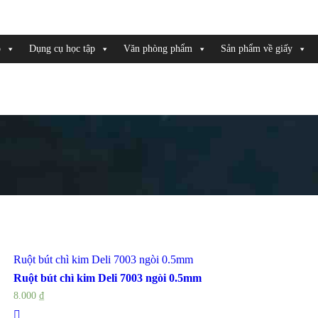
o
Dụng cụ học tập
Văn phòng phẩm
Sản phẩm về giấy
Ruột bút chì kim Deli 7003 ngòi 0.5mm
Ruột bút chì kim Deli 7003 ngòi 0.5mm
8.000
₫