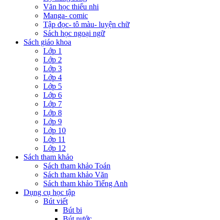
Văn học thiếu nhi
Manga- comic
Tập đọc- tô màu- luyện chữ
Sách học ngoại ngữ
Sách giáo khoa
Lớp 1
Lớp 2
Lớp 3
Lớp 4
Lớp 5
Lớp 6
Lớp 7
Lớp 8
Lớp 9
Lớp 10
Lớp 11
Lớp 12
Sách tham khảo
Sách tham khảo Toán
Sách tham khảo Văn
Sách tham khảo Tiếng Anh
Dụng cụ học tập
Bút viết
Bút bi
Bút nước