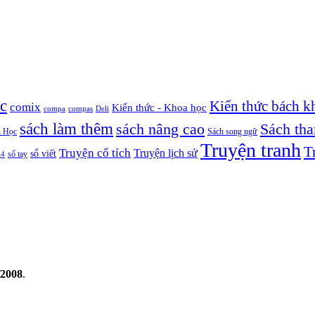
c
Kiến thức bách k
comix
Kiến thức - Khoa học
compa
compas
Deli
sách làm thêm
sách nâng cao
Sách th
 Học
Sách song ngữ
Truyện tranh
T
Truyện cổ tích
Truyện lịch sử
sổ viết
A4
sổ tay
/2008
.