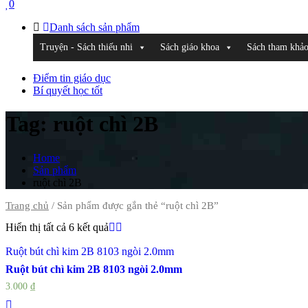
0
Danh sách sản phẩm
Truyện - Sách thiếu nhi
Sách giáo khoa
Sách tham khả
Điểm tin giáo dục
Bí quyết học tốt
Tag:
ruột chì 2B
Home
Sản phẩm
ruột chì 2B
Trang chủ
/ Sản phẩm được gắn thẻ “ruột chì 2B”
Hiển thị tất cả 6 kết quả
Ruột bút chì kim 2B 8103 ngòi 2.0mm
Ruột bút chì kim 2B 8103 ngòi 2.0mm
3.000
₫