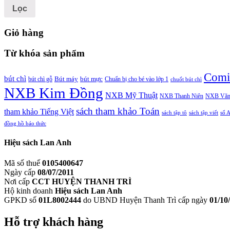
Lọc
Giỏ hàng
Từ khóa sản phẩm
Comi
bút chì
bút chì gỗ
Bút máy
bút mực
Chuẩn bị cho bé vào lớp 1
chuốt bút chì
NXB Kim Đồng
NXB Mỹ Thuật
NXB Thanh Niên
NXB Văn
sách tham khảo Toán
tham khảo Tiếng Việt
sách tập tô
sách tập viết
sổ 
đồng hồ báo thức
Hiệu sách Lan Anh
Mã số thuế
0105400647
Ngày cấp
08/07/2011
Nơi cấp
CCT HUYỆN THANH TRÌ
Hộ kinh doanh
Hiệu sách Lan Anh
GPKD số
01L8002444
do UBND Huyện Thanh Trì cấp ngày
01/10
Hỗ trợ khách hàng