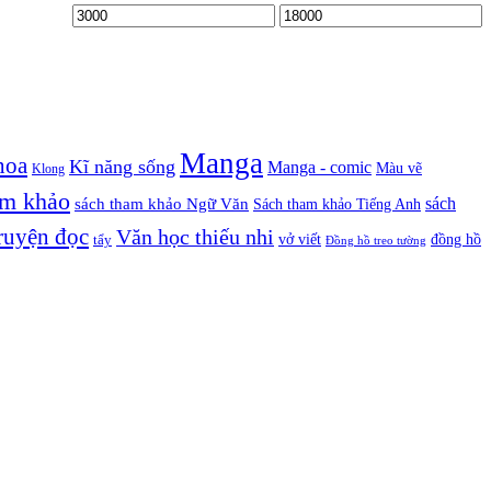
Manga
hoa
Kĩ năng sống
Manga - comic
Màu vẽ
Klong
am khảo
sách
sách tham khảo Ngữ Văn
Sách tham khảo Tiếng Anh
ruyện đọc
Văn học thiếu nhi
vở viết
đồng hồ
tẩy
Đồng hồ treo tường