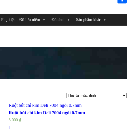
Link
Share
Phụ kiện - Đồ lưu niệm
Đồ chơi
Sản phẩm khác
Ruột bút chì kim Deli 7004 ngòi 0.7mm
Ruột bút chì kim Deli 7004 ngòi 0.7mm
8.000
₫