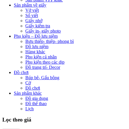
Sản phẩm về giấy
Vở viết
Sổ viết
Giấy nhớ
Giấy kiểm tra
Giấy in- giấy photo
Phụ kiện – Đồ lưu niệm
Bưu thiếp- thiệp- phong bì
Đồ lưu niệm
Hàng khác
Phụ kiện cá nhân
Phụ kiện theo các dịp
Đồ trang trí- Decor
Đồ chơi
Búp bê- Gấu bông
Cờ
Đồ chơi
Sản phẩm khác
Đồ gia dụng
Đồ thể thao
Lịch
Lọc theo giá