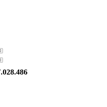
Search
Search
7.028.486