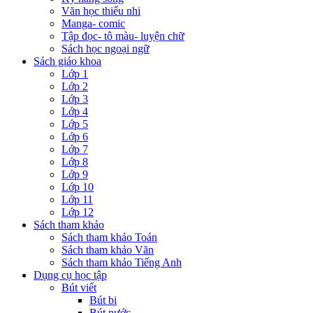
Văn học thiếu nhi
Manga- comic
Tập đọc- tô màu- luyện chữ
Sách học ngoại ngữ
Sách giáo khoa
Lớp 1
Lớp 2
Lớp 3
Lớp 4
Lớp 5
Lớp 6
Lớp 7
Lớp 8
Lớp 9
Lớp 10
Lớp 11
Lớp 12
Sách tham khảo
Sách tham khảo Toán
Sách tham khảo Văn
Sách tham khảo Tiếng Anh
Dụng cụ học tập
Bút viết
Bút bi
Bút nước