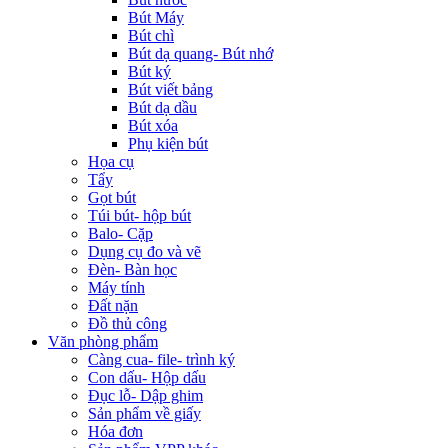
Bút Máy
Bút chì
Bút dạ quang- Bút nhớ
Bút ký
Bút viết bảng
Bút dạ dầu
Bút xóa
Phụ kiện bút
Họa cụ
Tẩy
Gọt bút
Túi bút- hộp bút
Balo- Cặp
Dụng cụ đo và vẽ
Đèn- Bàn học
Máy tính
Đất nặn
Đồ thủ công
Văn phòng phẩm
Càng cua- file- trình ký
Con dấu- Hộp dấu
Đục lỗ- Dập ghim
Sản phẩm về giấy
Hóa đơn