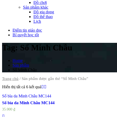
Đồ chơi
Sản phẩm khác
Đồ gia dụng
Đồ thể thao
Lịch
Điểm tin giáo dục
Bí quyết học tốt
Tag:
Sổ Minh Châu
Home
Sản phẩm
Sổ Minh Châu
Trang chủ
/ Sản phẩm được gắn thẻ “Sổ Minh Châu”
Hiển thị tất cả 6 kết quả
Sổ bìa da Minh Châu MC144
Sổ bìa da Minh Châu MC144
35.000
₫