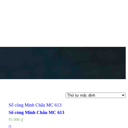
Sổ còng Minh Châu MC 613
Sổ còng Minh Châu MC 613
95.000
₫