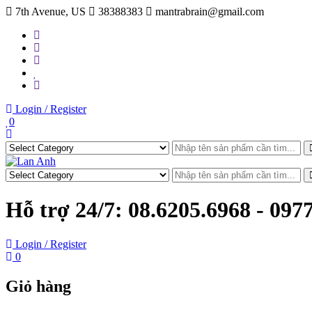
Skip
7th Avenue, US
38388383
mantrabrain@gmail.com
to
content
Login / Register
0
Hỗ trợ 24/7:
08.6205.6968 - 097
Login / Register
0
Giỏ hàng