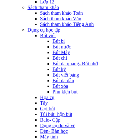
Lớp 12
Sách tham khảo
Sách tham khảo Toán
Sách tham khảo Văn
Sách tham khảo Tiếng Anh
Dụng cụ học tập
Bút viết
Bút bi
Bút nước
Bút Máy
Bút chì
Bút dạ quang- Bút nhớ
Bút ký
Bút viết bảng
Bút dạ dầu
Bút xóa
Phụ kiện bút
Họa cụ
Tẩy
Gọt bút
Túi bút- hộp bút
Balo- Cặp
Dụng cụ đo và vẽ
Đèn- Bàn học
Máy tính