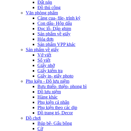
Đất nặn
Đồ thủ công
Văn phòng phẩm
Càng cua- file- trình ký
Con dấu- Hộp dấu
Đục lỗ- Dập ghim
Sản phẩm về giấy
Hóa đơn
Sản phẩm VPP khác
Sản phẩm về giấy
Vở viết
Sổ viết
Giấy nhớ
Giấy kiểm tra
Giấy in- giấy photo
Phụ kiện - Đồ lưu niệm
Bưu thiếp- thiệp- phong bì
Đồ lưu niệm
Hàng khác
Phụ kiện cá nhân
Phụ kiện theo các dịp
Đồ trang trí- Decor
Đồ chơi
Búp bê- Gấu bông
Cờ