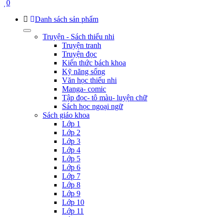
0
Danh sách sản phẩm
Truyện - Sách thiếu nhi
Truyện tranh
Truyện đọc
Kiến thức bách khoa
Kỹ năng sống
Văn học thiếu nhi
Manga- comic
Tập đọc- tô màu- luyện chữ
Sách học ngoại ngữ
Sách giáo khoa
Lớp 1
Lớp 2
Lớp 3
Lớp 4
Lớp 5
Lớp 6
Lớp 7
Lớp 8
Lớp 9
Lớp 10
Lớp 11