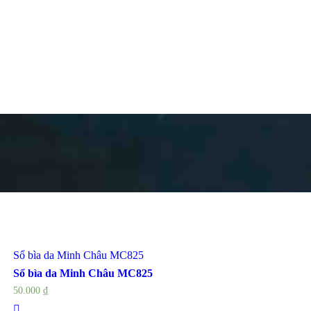
Sổ bìa da Minh Châu MC825
Sổ bìa da Minh Châu MC825
50.000
₫