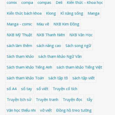
comix
compa
compas
Deli
Kiến thức - Khoa học
Kiến thức bách khoa
Klong
Kĩ năng sống
Manga
Manga - comic
Màu vẽ
NXB Kim Đồng
NXB Mỹ Thuật
NXB Thanh Niên
NXB Văn Học
sách làm thêm
sách nâng cao
Sách song ngữ
Sách tham khảo
sách tham khảo Ngữ Văn
Sách tham khảo Tiếng Anh
sách tham khảo Tiếng Việt
sách tham khảo Toán
sách tập tô
sách tập viết
sổ A4
sổ tay
sổ viết
Truyện cổ tích
Truyện lịch sử
Truyện tranh
Truyện đọc
tẩy
Văn học thiếu nhi
vở viết
Đồng hồ treo tường