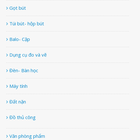
Gọt bút
Túi bút- hộp bút
Balo- Cặp
Dụng cụ đo và vẽ
Đèn- Bàn học
Máy tính
Đất nặn
Đồ thủ công
Văn phòng phẩm