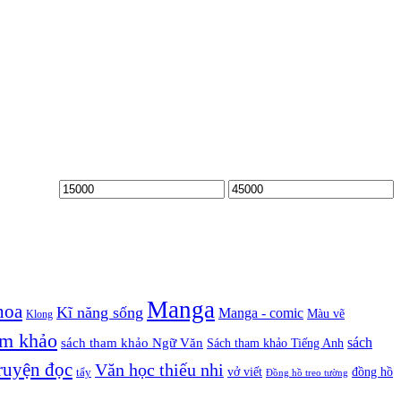
Manga
hoa
Kĩ năng sống
Manga - comic
Màu vẽ
Klong
am khảo
sách
sách tham khảo Ngữ Văn
Sách tham khảo Tiếng Anh
ruyện đọc
Văn học thiếu nhi
vở viết
đồng hồ
tẩy
Đồng hồ treo tường