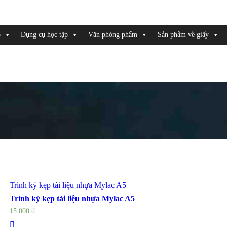
o
Dụng cụ học tập
Văn phòng phẩm
Sản phẩm về giấy
Trình ký kẹp tài liệu nhựa Mylac A5
Trình ký kẹp tài liệu nhựa Mylac A5
15.000
₫