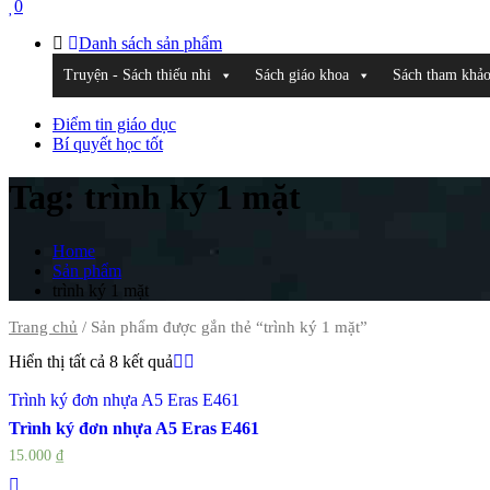
0
Danh sách sản phẩm
Truyện - Sách thiếu nhi
Sách giáo khoa
Sách tham khả
Điểm tin giáo dục
Bí quyết học tốt
Tag:
trình ký 1 mặt
Home
Sản phẩm
trình ký 1 mặt
Trang chủ
/ Sản phẩm được gắn thẻ “trình ký 1 mặt”
Hiển thị tất cả 8 kết quả
Trình ký đơn nhựa A5 Eras E461
Trình ký đơn nhựa A5 Eras E461
15.000
₫