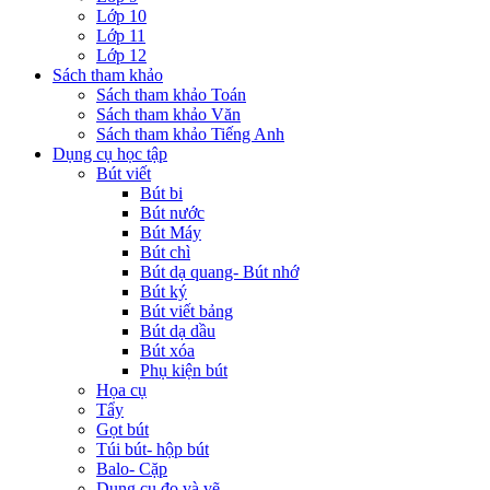
Lớp 10
Lớp 11
Lớp 12
Sách tham khảo
Sách tham khảo Toán
Sách tham khảo Văn
Sách tham khảo Tiếng Anh
Dụng cụ học tập
Bút viết
Bút bi
Bút nước
Bút Máy
Bút chì
Bút dạ quang- Bút nhớ
Bút ký
Bút viết bảng
Bút dạ dầu
Bút xóa
Phụ kiện bút
Họa cụ
Tẩy
Gọt bút
Túi bút- hộp bút
Balo- Cặp
Dụng cụ đo và vẽ