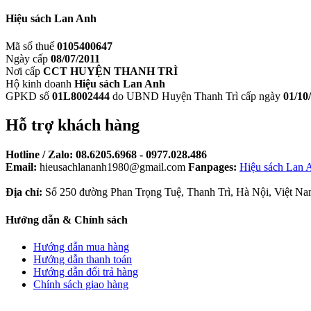
Hiệu sách Lan Anh
Mã số thuế
0105400647
Ngày cấp
08/07/2011
Nơi cấp
CCT HUYỆN THANH TRÌ
Hộ kinh doanh
Hiệu sách Lan Anh
GPKD số
01L8002444
do UBND Huyện Thanh Trì cấp ngày
01/10
Hỗ trợ khách hàng
Hotline / Zalo:
08.6205.6968 - 0977.028.486
Email:
hieusachlananh1980@gmail.com
Fanpages:
Hiệu sách Lan 
Địa chỉ:
Số 250 đường Phan Trọng Tuệ, Thanh Trì, Hà Nội, Việt Na
Hướng dẫn & Chính sách
Hướng dẫn mua hàng
Hướng dẫn thanh toán
Hướng dẫn đổi trả hàng
Chính sách giao hàng