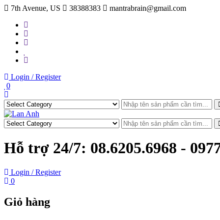
Skip
7th Avenue, US
38388383
mantrabrain@gmail.com
to
content
Login / Register
0
Hỗ trợ 24/7:
08.6205.6968 - 097
Login / Register
0
Giỏ hàng