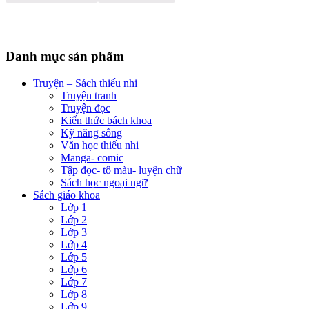
Danh mục sản phẩm
Truyện – Sách thiếu nhi
Truyện tranh
Truyện đọc
Kiến thức bách khoa
Kỹ năng sống
Văn học thiếu nhi
Manga- comic
Tập đọc- tô màu- luyện chữ
Sách học ngoại ngữ
Sách giáo khoa
Lớp 1
Lớp 2
Lớp 3
Lớp 4
Lớp 5
Lớp 6
Lớp 7
Lớp 8
Lớp 9