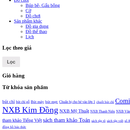
Đồ chơi
Búp bê- Gấu bông
Cờ
Đồ chơi
Sản phẩm khác
Đồ gia dụng
Đồ thể thao
Lịch
Lọc theo giá
Lọc
Giỏ hàng
Từ khóa sản phẩm
Comi
bút chì
bút chì gỗ
Bút máy
bút mực
Chuẩn bị cho bé vào lớp 1
chuốt bút chì
NXB Kim Đồng
NXB Mỹ Thuật
NXB Thanh Niên
NXB Văn
sách tham khảo Toán
tham khảo Tiếng Việt
sách tập tô
sách tập viết
sổ 
đồng hồ báo thức