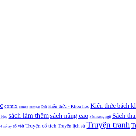
c
Kiến thức bách k
comix
Kiến thức - Khoa học
compa
compas
Deli
sách làm thêm
sách nâng cao
Sách th
 Học
Sách song ngữ
Truyện tranh
T
Truyện cổ tích
Truyện lịch sử
sổ viết
A4
sổ tay