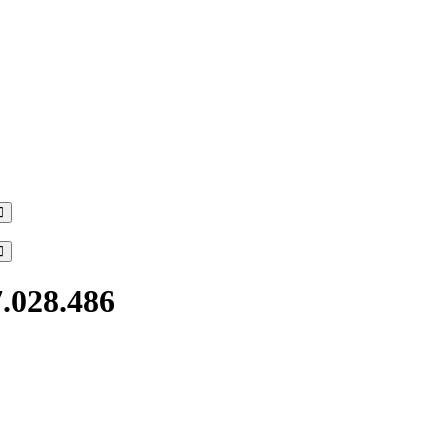
Search
Search
7.028.486