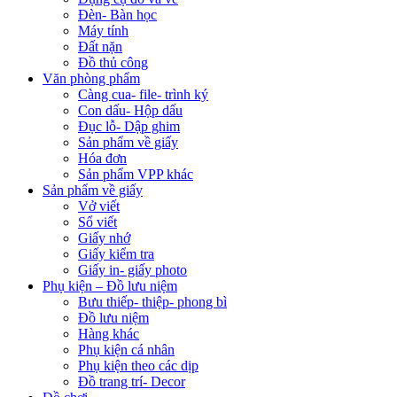
Đèn- Bàn học
Máy tính
Đất nặn
Đồ thủ công
Văn phòng phẩm
Càng cua- file- trình ký
Con dấu- Hộp dấu
Đục lỗ- Dập ghim
Sản phẩm về giấy
Hóa đơn
Sản phẩm VPP khác
Sản phẩm về giấy
Vở viết
Sổ viết
Giấy nhớ
Giấy kiểm tra
Giấy in- giấy photo
Phụ kiện – Đồ lưu niệm
Bưu thiếp- thiệp- phong bì
Đồ lưu niệm
Hàng khác
Phụ kiện cá nhân
Phụ kiện theo các dịp
Đồ trang trí- Decor