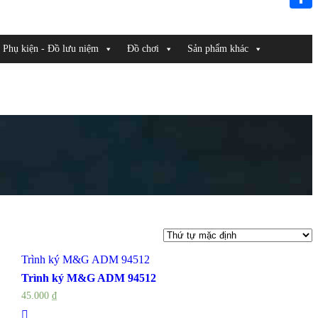
Link
Share
Phụ kiện - Đồ lưu niệm
Đồ chơi
Sản phẩm khác
Trình ký M&G ADM 94512
Trình ký M&G ADM 94512
45.000
₫