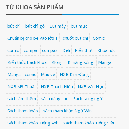
TỪ KHÓA SẢN PHẨM
bút chì
bút chì gỗ
Bút máy
bút mực
Chuẩn bị cho bé vào lớp 1
chuốt bút chì
Comic
comix
compa
compas
Deli
Kiến thức - Khoa học
Kiến thức bách khoa
Klong
Kĩ năng sống
Manga
Manga - comic
Màu vẽ
NXB Kim Đồng
NXB Mỹ Thuật
NXB Thanh Niên
NXB Văn Học
sách làm thêm
sách nâng cao
Sách song ngữ
Sách tham khảo
sách tham khảo Ngữ Văn
Sách tham khảo Tiếng Anh
sách tham khảo Tiếng Việt