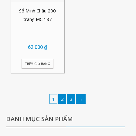
Sổ Minh Châu 200
trang MC 187
62.000
₫
THÊM GIỎ HÀNG
1
2
3
→
DANH MỤC SẢN PHẨM