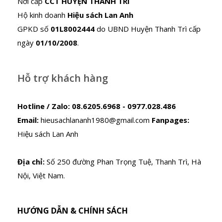
Nơi cấp
CCT HUYỆN THANH TRÌ
Hộ kinh doanh
Hiệu sách Lan Anh
GPKD số
01L8002444
do UBND Huyện Thanh Trì cấp
ngày
01/10/2008
.
Hỗ trợ khách hàng
Hotline / Zalo:
08.6205.6968 - 0977.028.486
Email:
hieusachlananh1980@gmail.com
Fanpages:
Hiệu sách Lan Anh
Địa chỉ:
Số 250 đường Phan Trọng Tuệ, Thanh Trì, Hà
Nội, Việt Nam.
HƯỚNG DẪN & CHÍNH SÁCH