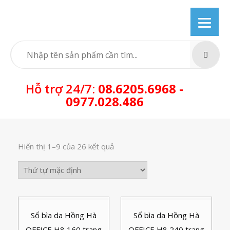
Skip
to
content
SEARC
Hỗ trợ 24/7:
08.6205.6968 -
0977.028.486
Hiển thị 1–9 của 26 kết quả
Sổ bìa da Hồng Hà
Sổ bìa da Hồng Hà
OFFICE H8 160 trang
OFFICE H8 240 trang