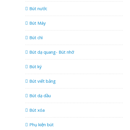
Bút nước
Bút Máy
Bút chì
Bút dạ quang- Bút nhớ
Bút ký
Bút viết bảng
Bút dạ dầu
Bút xóa
Phụ kiện bút