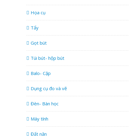
Họa cụ
Tẩy
Gọt bút
Túi bút- hộp bút
Balo- Cặp
Dụng cụ đo và vẽ
Đèn- Bàn học
Máy tính
Đất nặn