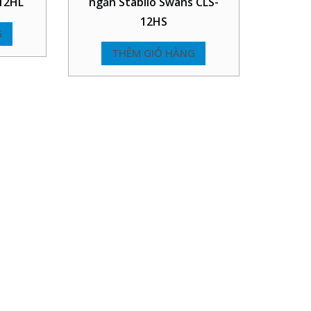
-12HL
ngắn Stabilo Swans CLS-
12HS
G
THÊM GIỎ HÀNG