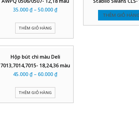
AWPQ 0506/0507- 12,18 màu
Stabilo Swans CLS
35.000
₫
–
50.000
₫
THÊM GIỎ HÀN
THÊM GIỎ HÀNG
Hộp bút chì màu Deli
7013,7014,7015- 18,24,36 màu
45.000
₫
–
60.000
₫
THÊM GIỎ HÀNG