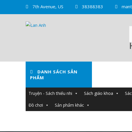
Skip
7th Avenue, US
38388383
mant
to
content
DANH SÁCH SẢN
PHẨM
Truyện - Sách thiếu nhi
Sách giáo khoa
Sác
Đồ chơi
Sản phẩm khác