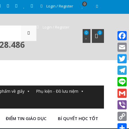
0
Login / Register
SEARCH
Login / Register
0
0
028.486
Face
Email
Twitt
Tele
Line
phẩm về giấy
Phụ kiện - Đồ lưu niệm
Gmail
Viber
ĐIỂM TIN GIÁO DỤC
BÍ QUYẾT HỌC TỐT
Copy