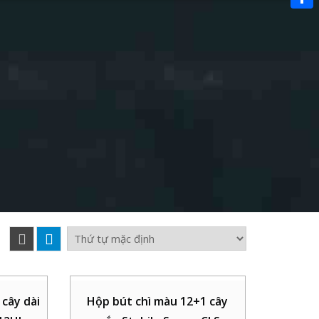
Link
Share
cây dài
Hộp bút chì màu 12+1 cây