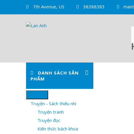
Skip
7th Avenue, US
38388383
mant
to
content
DANH SÁCH SẢN
PHẨM
Truyện - Sách thiếu nhi
Truyện tranh
Truyện đọc
Kiến thức bách khoa