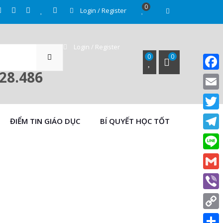
0
Login / Register
SEARCH
Login / Register
0
0
028.486
Face
Email
Twitt
ĐIỂM TIN GIÁO DỤC
BÍ QUYẾT HỌC TỐT
Tele
Line
Gmail
Viber
Copy