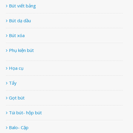
Bút viết bảng
Bút dạ dầu
Bút xóa
Phụ kiện bút
Họa cụ
Tẩy
Gọt bút
Túi bút- hộp bút
Balo- Cặp