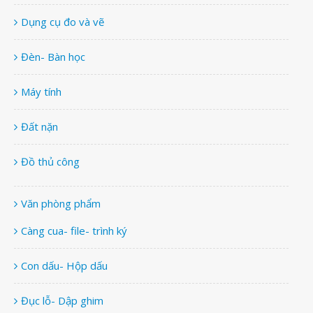
Dụng cụ đo và vẽ
Đèn- Bàn học
Máy tính
Đất nặn
Đồ thủ công
Văn phòng phẩm
Càng cua- file- trình ký
Con dấu- Hộp dấu
Đục lỗ- Dập ghim