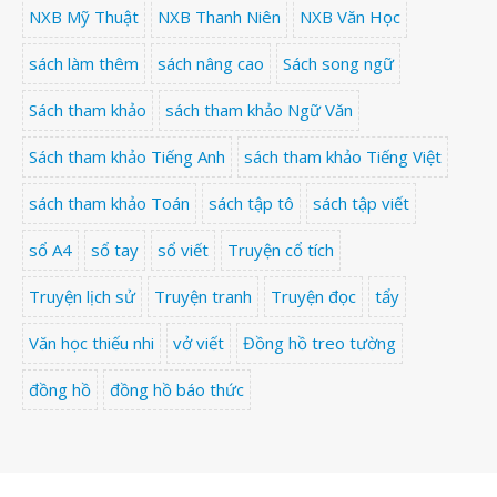
NXB Mỹ Thuật
NXB Thanh Niên
NXB Văn Học
sách làm thêm
sách nâng cao
Sách song ngữ
Sách tham khảo
sách tham khảo Ngữ Văn
Sách tham khảo Tiếng Anh
sách tham khảo Tiếng Việt
sách tham khảo Toán
sách tập tô
sách tập viết
sổ A4
sổ tay
sổ viết
Truyện cổ tích
Truyện lịch sử
Truyện tranh
Truyện đọc
tẩy
Văn học thiếu nhi
vở viết
Đồng hồ treo tường
đồng hồ
đồng hồ báo thức