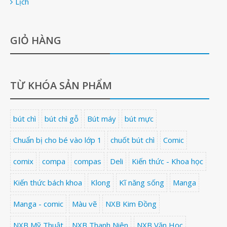
Lịch
GIỎ HÀNG
TỪ KHÓA SẢN PHẨM
bút chì
bút chì gỗ
Bút máy
bút mực
Chuẩn bị cho bé vào lớp 1
chuốt bút chì
Comic
comix
compa
compas
Deli
Kiến thức - Khoa học
Kiến thức bách khoa
Klong
Kĩ năng sống
Manga
Manga - comic
Màu vẽ
NXB Kim Đồng
NXB Mỹ Thuật
NXB Thanh Niên
NXB Văn Học