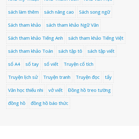
sách làm thêm
sách nâng cao
Sách song ngữ
Sách tham khảo
sách tham khảo Ngữ Văn
Sách tham khảo Tiếng Anh
sách tham khảo Tiếng Việt
sách tham khảo Toán
sách tập tô
sách tập viết
sổ A4
sổ tay
sổ viết
Truyện cổ tích
Truyện lịch sử
Truyện tranh
Truyện đọc
tẩy
Văn học thiếu nhi
vở viết
Đồng hồ treo tường
đồng hồ
đồng hồ báo thức