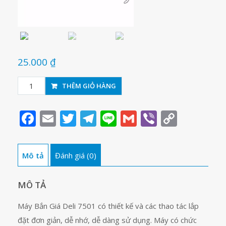
25.000
₫
Máy
THÊM GIỎ HÀNG
bắn
giá
Facebook
Email
Twitter
Telegram
Line
Gmail
Viber
Copy
Deli
Link
7501
số
Mô tả
Đánh giá (0)
lượng
MÔ TẢ
Máy Bắn Giá Deli 7501 có thiết kế và các thao tác lắp
đặt đơn giản, dễ nhớ, dễ dàng sử dụng. Máy có chức