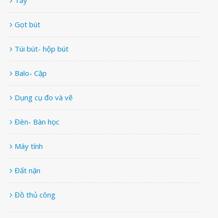
Tẩy
Gọt bút
Túi bút- hộp bút
Balo- Cặp
Dụng cụ đo và vẽ
Đèn- Bàn học
Máy tính
Đất nặn
Đồ thủ công