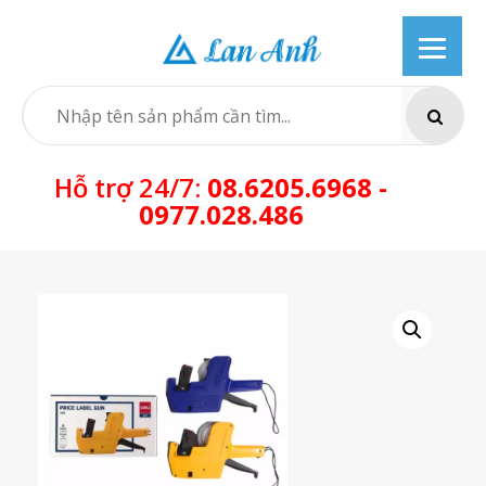
Skip
to
content
SEARCH
Hỗ trợ 24/7:
08.6205.6968 -
0977.028.486