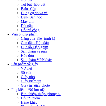
Gọt bút
Túi bút- hộp bút
Balo- Cặp
Dụng cụ đo và vẽ
Đèn- Bàn học
Máy tính
Đất nặn
Đồ thủ công
Văn phòng phẩm
Càng cua- file- trình ký
Con dấu- Hộp dấu
Đục lỗ- Dập ghim
Sản phẩm về giấy
Hóa đơn
Sản phẩm VPP khác
Sản phẩm về giấy
Vở viết
Sổ viết
Giấy nhớ
Giấy kiểm tra
Giấy in- giấy photo
Phụ kiện – Đồ lưu niệm
Bưu thiếp- thiệp- phong bì
Đồ lưu niệm
Hàng khác