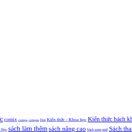
c
Kiến thức bách k
comix
Kiến thức - Khoa học
compa
compas
Deli
sách làm thêm
sách nâng cao
Sách th
 Học
Sách song ngữ