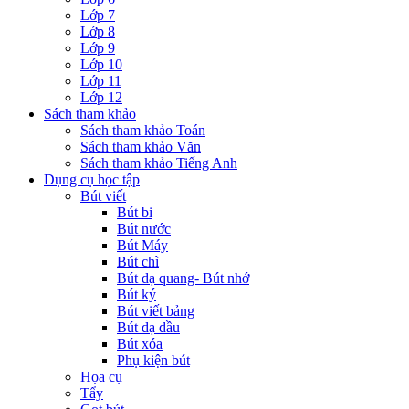
Lớp 7
Lớp 8
Lớp 9
Lớp 10
Lớp 11
Lớp 12
Sách tham khảo
Sách tham khảo Toán
Sách tham khảo Văn
Sách tham khảo Tiếng Anh
Dụng cụ học tập
Bút viết
Bút bi
Bút nước
Bút Máy
Bút chì
Bút dạ quang- Bút nhớ
Bút ký
Bút viết bảng
Bút dạ dầu
Bút xóa
Phụ kiện bút
Họa cụ
Tẩy