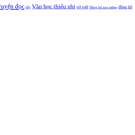
ruyện đọc
Văn học thiếu nhi
vở viết
đồng hồ
tẩy
Đồng hồ treo tường