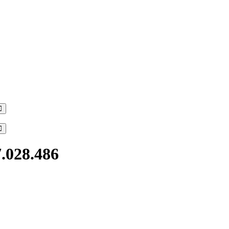
Search
Search
7.028.486