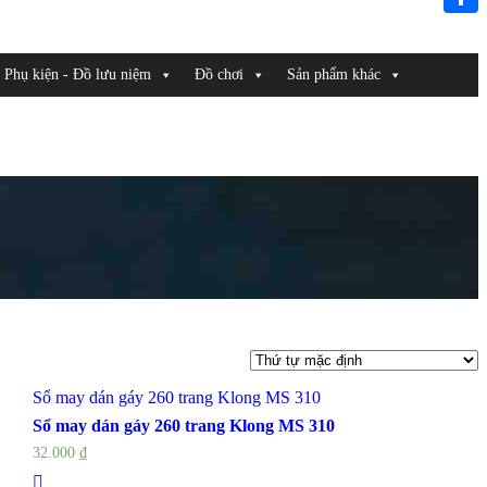
Link
Share
Phụ kiện - Đồ lưu niệm
Đồ chơi
Sản phẩm khác
Sổ may dán gáy 260 trang Klong MS 310
Sổ may dán gáy 260 trang Klong MS 310
32.000
₫