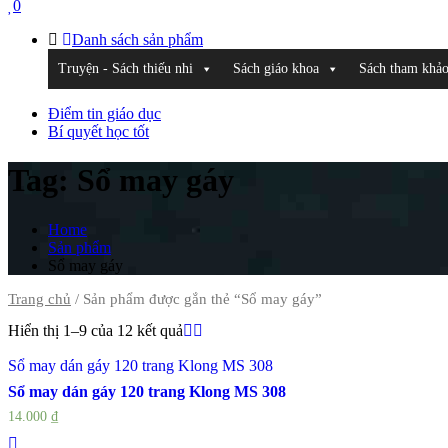
0
Danh sách sản phẩm
Truyện - Sách thiếu nhi
Sách giáo khoa
Sách tham khả
Điểm tin giáo dục
Bí quyết học tốt
Tag:
Sổ may gáy
Home
Sản phẩm
Sổ may gáy
Trang chủ
/ Sản phẩm được gắn thẻ “Sổ may gáy”
Hiển thị 1–9 của 12 kết quả
Sổ may dán gáy 120 trang Klong MS 308
Sổ may dán gáy 120 trang Klong MS 308
14.000
₫