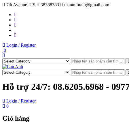
Skip
7th Avenue, US
38388383
mantrabrain@gmail.com
to
content
Login / Register
0
Hỗ trợ 24/7:
08.6205.6968 - 097
Login / Register
0
Giỏ hàng