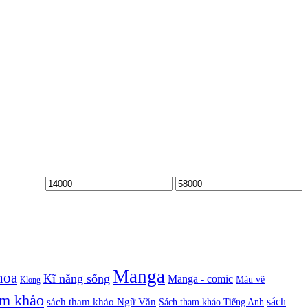
Manga
hoa
Kĩ năng sống
Manga - comic
Màu vẽ
Klong
am khảo
sách
sách tham khảo Ngữ Văn
Sách tham khảo Tiếng Anh