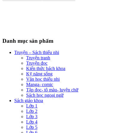
Danh mục sản phẩm
Truyện – Sách thiếu nhi
Truyện tranh
Truyện đọc
Kiến thức bách khoa
Kỹ năng sống
Văn học thiếu nhi
Manga- comic
Tập đọc- tô màu- luyện chữ
Sách học ngoại ngữ
Sách giáo khoa
Lớp 1
Lớp 2
Lớp 3
Lớp 4
Lớp 5
Lớp 6