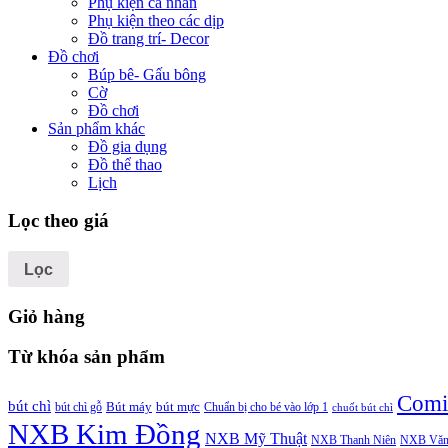
Phụ kiện cá nhân
Phụ kiện theo các dịp
Đồ trang trí- Decor
Đồ chơi
Búp bê- Gấu bông
Cờ
Đồ chơi
Sản phẩm khác
Đồ gia dụng
Đồ thể thao
Lịch
Lọc theo giá
Lọc
Giỏ hàng
Từ khóa sản phẩm
Comi
bút chì
bút chì gỗ
Bút máy
bút mực
Chuẩn bị cho bé vào lớp 1
chuốt bút chì
NXB Kim Đồng
NXB Mỹ Thuật
NXB Thanh Niên
NXB Văn