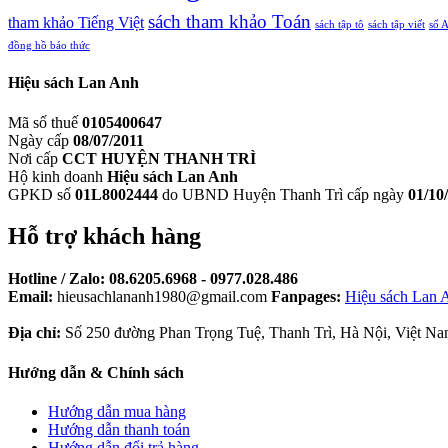
sách tham khảo Toán
tham khảo Tiếng Việt
sách tập tô
sách tập viết
sổ 
đồng hồ báo thức
Hiệu sách Lan Anh
Mã số thuế
0105400647
Ngày cấp
08/07/2011
Nơi cấp
CCT HUYỆN THANH TRÌ
Hộ kinh doanh
Hiệu sách Lan Anh
GPKD số
01L8002444
do UBND Huyện Thanh Trì cấp ngày
01/10
Hỗ trợ khách hàng
Hotline / Zalo:
08.6205.6968 - 0977.028.486
Email:
hieusachlananh1980@gmail.com
Fanpages:
Hiệu sách Lan 
Địa chỉ:
Số 250 đường Phan Trọng Tuệ, Thanh Trì, Hà Nội, Việt Na
Hướng dẫn & Chính sách
Hướng dẫn mua hàng
Hướng dẫn thanh toán
Hướng dẫn đổi trả hàng