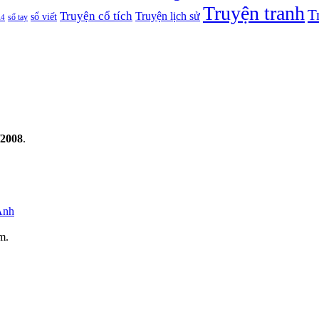
Truyện tranh
T
Truyện cổ tích
Truyện lịch sử
sổ viết
A4
sổ tay
/2008
.
Anh
m.