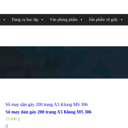
o
Dụng cụ học tập
Văn phòng phẩm
Sản phẩm về giấy
Sổ may dán gáy 200 trang A5 Klong MS 306
Sổ may dán gáy 200 trang A5 Klong MS 306
15.000
₫