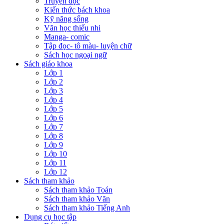
Truyện đọc
Kiến thức bách khoa
Kỹ năng sống
Văn học thiếu nhi
Manga- comic
Tập đọc- tô màu- luyện chữ
Sách học ngoại ngữ
Sách giáo khoa
Lớp 1
Lớp 2
Lớp 3
Lớp 4
Lớp 5
Lớp 6
Lớp 7
Lớp 8
Lớp 9
Lớp 10
Lớp 11
Lớp 12
Sách tham khảo
Sách tham khảo Toán
Sách tham khảo Văn
Sách tham khảo Tiếng Anh
Dụng cụ học tập