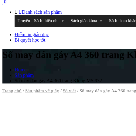
0
Danh sách sản phẩm
Truyện - Sách thiếu nhi
Sách giáo khoa
Sách tham khả
Điểm tin giáo dục
Bí quyết học tốt
Sổ may dán gáy A4 360 trang K
Home
Sản phẩm
Sổ may dán gáy A4 360 trang Klong MS 932
Trang chủ
/
Sản phẩm về giấy
/
Sổ viết
/ Sổ may dán gáy A4 360 tran