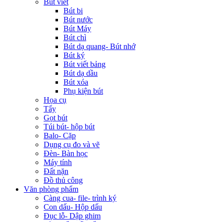
Bút viết
Bút bi
Bút nước
Bút Máy
Bút chì
Bút dạ quang- Bút nhớ
Bút ký
Bút viết bảng
Bút dạ dầu
Bút xóa
Phụ kiện bút
Họa cụ
Tẩy
Gọt bút
Túi bút- hộp bút
Balo- Cặp
Dụng cụ đo và vẽ
Đèn- Bàn học
Máy tính
Đất nặn
Đồ thủ công
Văn phòng phẩm
Càng cua- file- trình ký
Con dấu- Hộp dấu
Đục lỗ- Dập ghim