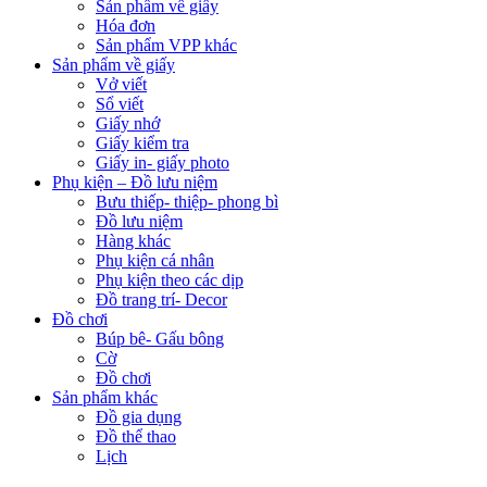
Sản phẩm về giấy
Hóa đơn
Sản phẩm VPP khác
Sản phẩm về giấy
Vở viết
Sổ viết
Giấy nhớ
Giấy kiểm tra
Giấy in- giấy photo
Phụ kiện – Đồ lưu niệm
Bưu thiếp- thiệp- phong bì
Đồ lưu niệm
Hàng khác
Phụ kiện cá nhân
Phụ kiện theo các dịp
Đồ trang trí- Decor
Đồ chơi
Búp bê- Gấu bông
Cờ
Đồ chơi
Sản phẩm khác
Đồ gia dụng
Đồ thể thao
Lịch