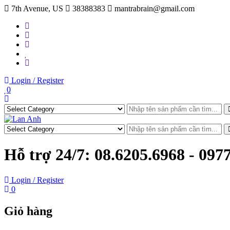
Skip
7th Avenue, US
38388383
mantrabrain@gmail.com
to
content
Login / Register
0
Hỗ trợ 24/7:
08.6205.6968 - 097
Login / Register
0
Giỏ hàng