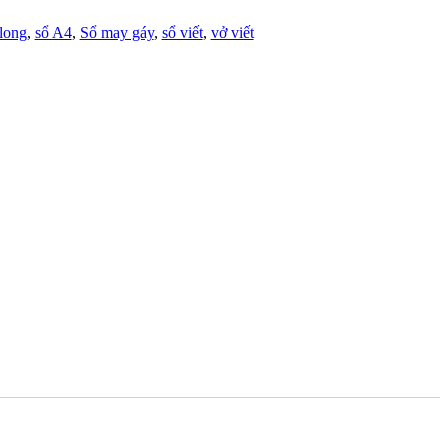
long
,
sổ A4
,
Sổ may gáy
,
sổ viết
,
vở viết