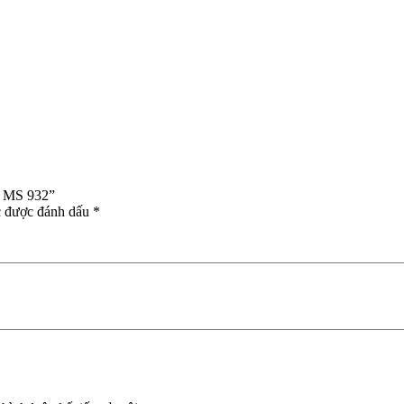
g MS 932”
c được đánh dấu
*