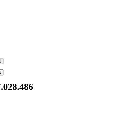
Search
Search
7.028.486