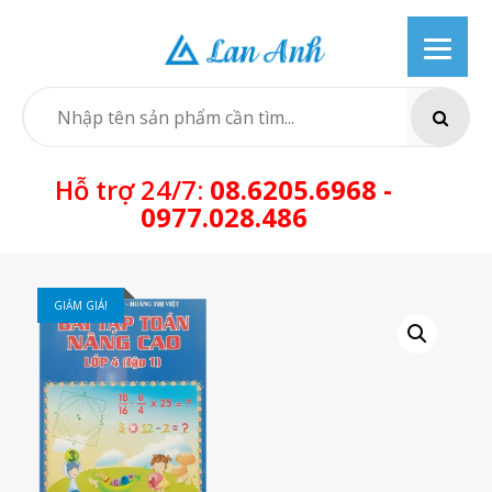
Skip
to
content
SEARCH
Hỗ trợ 24/7:
08.6205.6968 -
0977.028.486
GIẢM GIÁ!