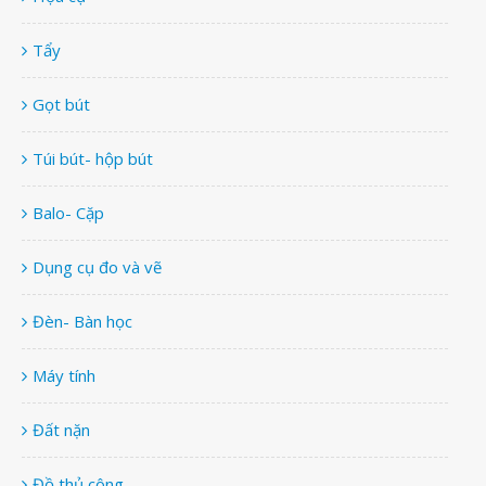
Tẩy
Gọt bút
Túi bút- hộp bút
Balo- Cặp
Dụng cụ đo và vẽ
Đèn- Bàn học
Máy tính
Đất nặn
Đồ thủ công