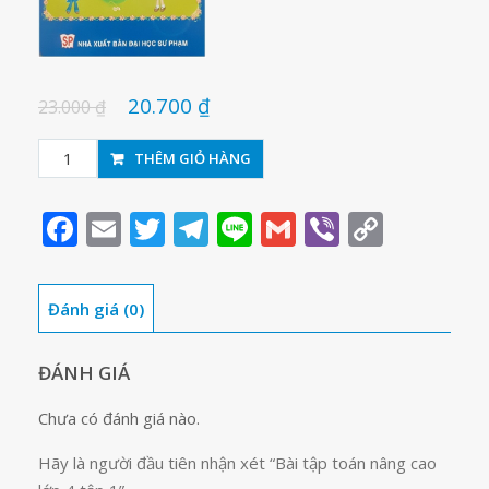
20.700
₫
23.000
₫
Bài
THÊM GIỎ HÀNG
tập
toán
Facebook
Email
Twitter
Telegram
Line
Gmail
Viber
Copy
nâng
Link
cao
lớp
Đánh giá (0)
4
tập
1
ĐÁNH GIÁ
số
Chưa có đánh giá nào.
lượng
Hãy là người đầu tiên nhận xét “Bài tập toán nâng cao