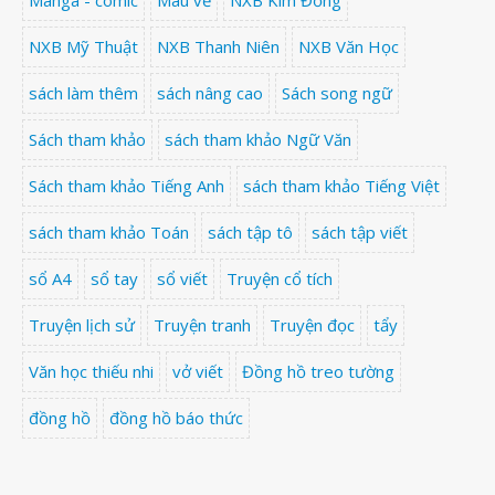
Manga - comic
Màu vẽ
NXB Kim Đồng
NXB Mỹ Thuật
NXB Thanh Niên
NXB Văn Học
sách làm thêm
sách nâng cao
Sách song ngữ
Sách tham khảo
sách tham khảo Ngữ Văn
Sách tham khảo Tiếng Anh
sách tham khảo Tiếng Việt
sách tham khảo Toán
sách tập tô
sách tập viết
sổ A4
sổ tay
sổ viết
Truyện cổ tích
Truyện lịch sử
Truyện tranh
Truyện đọc
tẩy
Văn học thiếu nhi
vở viết
Đồng hồ treo tường
đồng hồ
đồng hồ báo thức