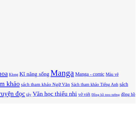
Manga
hoa
Kĩ năng sống
Manga - comic
Màu vẽ
Klong
am khảo
sách
sách tham khảo Ngữ Văn
Sách tham khảo Tiếng Anh
ruyện đọc
Văn học thiếu nhi
vở viết
đồng hồ
tẩy
Đồng hồ treo tường