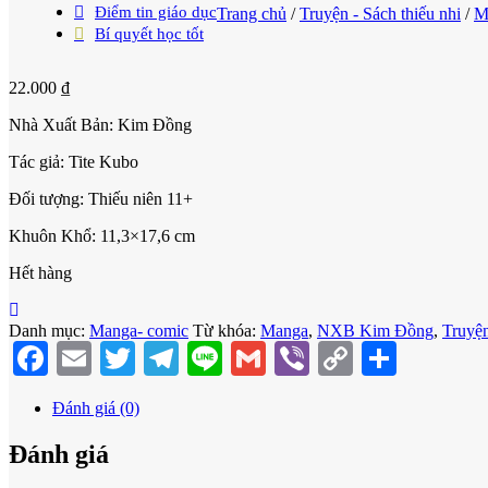
Điểm tin giáo dục
Trang chủ
/
Truyện - Sách thiếu nhi
/
M
Bí quyết học tốt
22.000
₫
Nhà Xuất Bản: Kim Đồng
Tác giả: Tite Kubo
Đối tượng: Thiếu niên 11+
Khuôn Khổ: 11,3×17,6 cm
Hết hàng
Danh mục:
Manga- comic
Từ khóa:
Manga
,
NXB Kim Đồng
,
Truyện
Facebook
Email
Twitter
Telegram
Line
Gmail
Viber
Copy
Share
Link
Đánh giá (0)
Đánh giá