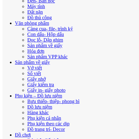
Đèn- Bàn học
Máy tính
Đất nặn
Đồ thủ công
Văn phòng phẩm
Càng cua- file- trình ký
Con dấu- Hộp dấu
Đục lỗ- Dập ghim
Sản phẩm về giấy
Hóa đơn
Sản phẩm VPP khác
Sản phẩm về giấy
Vở viết
Sổ viết
Giấy nhớ
Giấy kiểm tra
Giấy in- giấy photo
Phụ kiện – Đồ lưu niệm
Bưu thiếp- thiệp- phong bì
Đồ lưu niệm
Hàng khác
Phụ kiện cá nhân
Phụ kiện theo các dịp
Đồ trang trí- Decor
Đồ chơi