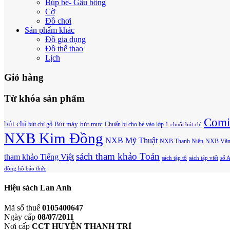
Búp bê- Gấu bông
Cờ
Đồ chơi
Sản phẩm khác
Đồ gia dụng
Đồ thể thao
Lịch
Giỏ hàng
Từ khóa sản phẩm
Comi
bút chì
bút chì gỗ
Bút máy
bút mực
Chuẩn bị cho bé vào lớp 1
chuốt bút chì
NXB Kim Đồng
NXB Mỹ Thuật
NXB Thanh Niên
NXB Văn
sách tham khảo Toán
tham khảo Tiếng Việt
sách tập tô
sách tập viết
sổ 
đồng hồ báo thức
Hiệu sách Lan Anh
Mã số thuế
0105400647
Ngày cấp
08/07/2011
Nơi cấp
CCT HUYỆN THANH TRÌ