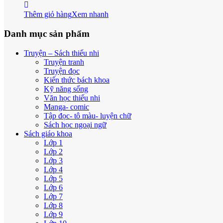
Thêm giỏ hàng
Xem nhanh
Danh mục sản phẩm
Truyện – Sách thiếu nhi
Truyện tranh
Truyện đọc
Kiến thức bách khoa
Kỹ năng sống
Văn học thiếu nhi
Manga- comic
Tập đọc- tô màu- luyện chữ
Sách học ngoại ngữ
Sách giáo khoa
Lớp 1
Lớp 2
Lớp 3
Lớp 4
Lớp 5
Lớp 6
Lớp 7
Lớp 8
Lớp 9