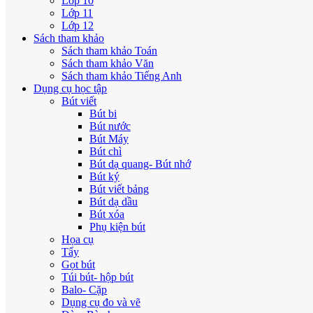
Lớp 10
Lớp 11
Lớp 12
Sách tham khảo
Sách tham khảo Toán
Sách tham khảo Văn
Sách tham khảo Tiếng Anh
Dụng cụ học tập
Bút viết
Bút bi
Bút nước
Bút Máy
Bút chì
Bút dạ quang- Bút nhớ
Bút ký
Bút viết bảng
Bút dạ dầu
Bút xóa
Phụ kiện bút
Họa cụ
Tẩy
Gọt bút
Túi bút- hộp bút
Balo- Cặp
Dụng cụ đo và vẽ