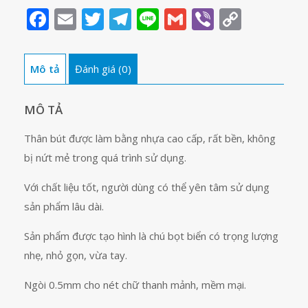
kim
Facebook
Email
Twitter
Telegram
Line
Gmail
Viber
Copy
M&G
Link
QMP
87524
Mô tả
Đánh giá (0)
số
lượng
MÔ TẢ
Thân bút được làm bằng nhựa cao cấp, rất bền, không
bị nứt mẻ trong quá trình sử dụng.
Với chất liệu tốt, người dùng có thể yên tâm sử dụng
sản phẩm lâu dài.
Sản phẩm được tạo hình là chú bọt biển có trọng lượng
nhẹ, nhỏ gọn, vừa tay.
Ngòi 0.5mm cho nét chữ thanh mảnh, mềm mại.