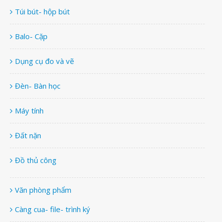
Túi bút- hộp bút
Balo- Cặp
Dụng cụ đo và vẽ
Đèn- Bàn học
Máy tính
Đất nặn
Đồ thủ công
Văn phòng phẩm
Càng cua- file- trình ký