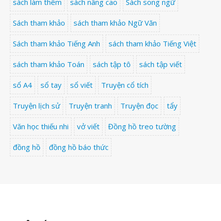
sách làm thêm
sách nâng cao
Sách song ngữ
Sách tham khảo
sách tham khảo Ngữ Văn
Sách tham khảo Tiếng Anh
sách tham khảo Tiếng Việt
sách tham khảo Toán
sách tập tô
sách tập viết
sổ A4
sổ tay
sổ viết
Truyện cổ tích
Truyện lịch sử
Truyện tranh
Truyện đọc
tẩy
Văn học thiếu nhi
vở viết
Đồng hồ treo tường
đồng hồ
đồng hồ báo thức