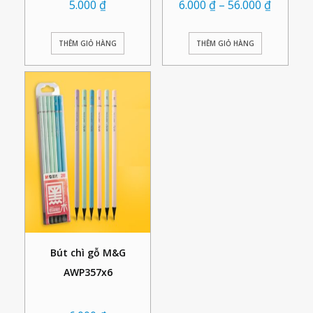
5.000
₫
6.000
₫
–
56.000
₫
THÊM GIỎ HÀNG
THÊM GIỎ HÀNG
Bút chì gỗ M&G
AWP357x6