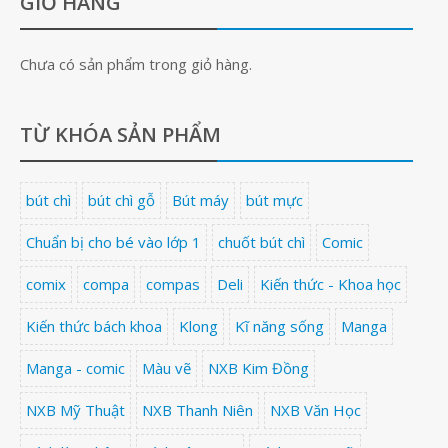
GIỎ HÀNG
Chưa có sản phẩm trong giỏ hàng.
TỪ KHÓA SẢN PHẨM
bút chì
bút chì gỗ
Bút máy
bút mực
Chuẩn bị cho bé vào lớp 1
chuốt bút chì
Comic
comix
compa
compas
Deli
Kiến thức - Khoa học
Kiến thức bách khoa
Klong
Kĩ năng sống
Manga
Manga - comic
Màu vẽ
NXB Kim Đồng
NXB Mỹ Thuật
NXB Thanh Niên
NXB Văn Học