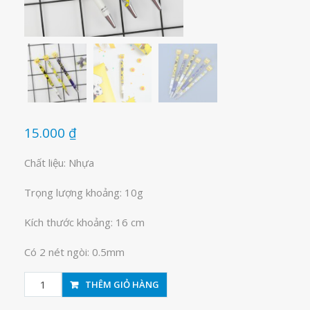
15.000
₫
Chất liệu: Nhựa
Trọng lượng khoảng: 10g
Kích thước khoảng: 16 cm
Có 2 nét ngòi: 0.5mm
Bút
THÊM GIỎ HÀNG
chì