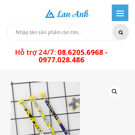
Skip
to
content
SEARCH
Hỗ trợ 24/7:
08.6205.6968 -
0977.028.486