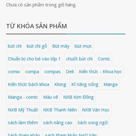
Chưa có sản phẩm trong giỏ hàng.
TỪ KHÓA SẢN PHẨM
bút chì
bút chì gỗ
Bút máy
bút mực
Chuẩn bị cho bé vào lớp 1
chuốt bút chì
Comic
comix
compa
compas
Deli
Kiến thức - Khoa học
Kiến thức bách khoa
Klong
Kĩ năng sống
Manga
Manga - comic
Màu vẽ
NXB Kim Đồng
NXB Mỹ Thuật
NXB Thanh Niên
NXB Văn Học
sách làm thêm
sách nâng cao
Sách song ngữ
Sách tham khảo
sách tham khảo Ngữ Văn