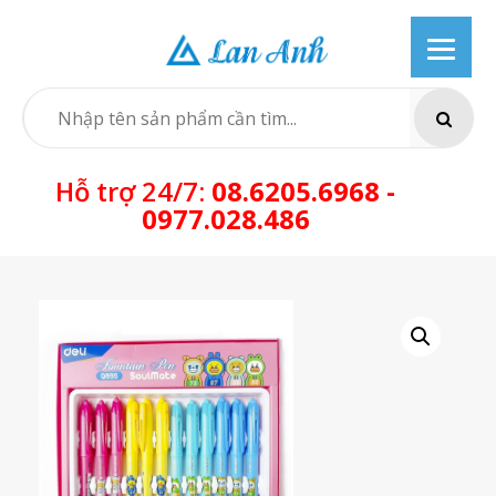
Skip
to
content
SEARCH
Hỗ trợ 24/7:
08.6205.6968 -
0977.028.486