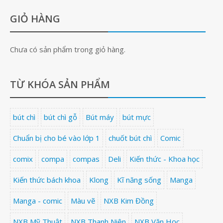
GIỎ HÀNG
Chưa có sản phẩm trong giỏ hàng.
TỪ KHÓA SẢN PHẨM
bút chì
bút chì gỗ
Bút máy
bút mực
Chuẩn bị cho bé vào lớp 1
chuốt bút chì
Comic
comix
compa
compas
Deli
Kiến thức - Khoa học
Kiến thức bách khoa
Klong
Kĩ năng sống
Manga
Manga - comic
Màu vẽ
NXB Kim Đồng
NXB Mỹ Thuật
NXB Thanh Niên
NXB Văn Học