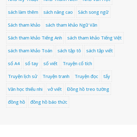
sách làm thêm
sách nâng cao
Sách song ngữ
Sách tham khảo
sách tham khảo Ngữ Văn
Sách tham khảo Tiếng Anh
sách tham khảo Tiếng Việt
sách tham khảo Toán
sách tập tô
sách tập viết
sổ A4
sổ tay
sổ viết
Truyện cổ tích
Truyện lịch sử
Truyện tranh
Truyện đọc
tẩy
Văn học thiếu nhi
vở viết
Đồng hồ treo tường
đồng hồ
đồng hồ báo thức