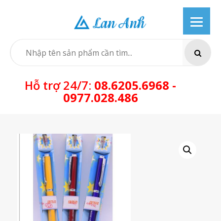
Skip
to
content
SEARCH
Hỗ trợ 24/7:
08.6205.6968 -
0977.028.486