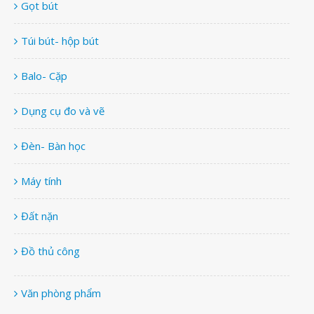
Gọt bút
Túi bút- hộp bút
Balo- Cặp
Dụng cụ đo và vẽ
Đèn- Bàn học
Máy tính
Đất nặn
Đồ thủ công
Văn phòng phẩm