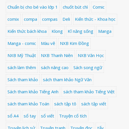
Chuẩn bị cho bé vào lớp 1
chuốt bút chì
Comic
comix
compa
compas
Deli
Kiến thức - Khoa học
Kiến thức bách khoa
Klong
Kĩ năng sống
Manga
Manga - comic
Màu vẽ
NXB Kim Đồng
NXB Mỹ Thuật
NXB Thanh Niên
NXB Văn Học
sách làm thêm
sách nâng cao
Sách song ngữ
Sách tham khảo
sách tham khảo Ngữ Văn
Sách tham khảo Tiếng Anh
sách tham khảo Tiếng Việt
sách tham khảo Toán
sách tập tô
sách tập viết
sổ A4
sổ tay
sổ viết
Truyện cổ tích
Truyện lịch sử
Truyện tranh
Truyện đọc
tẩy