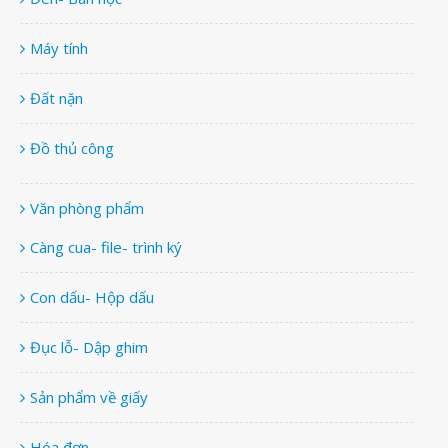
Máy tính
Đất nặn
Đồ thủ công
Văn phòng phẩm
Càng cua- file- trình ký
Con dấu- Hộp dấu
Đục lỗ- Dập ghim
Sản phẩm về giấy
Hóa đơn