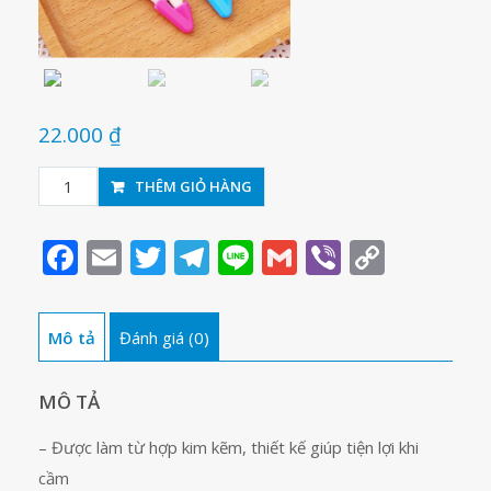
22.000
₫
Compa
THÊM GIỎ HÀNG
Deli
8622
Facebook
Email
Twitter
Telegram
Line
Gmail
Viber
Copy
số
Link
lượng
Mô tả
Đánh giá (0)
MÔ TẢ
– Được làm từ hợp kim kẽm, thiết kế giúp tiện lợi khi
cầm