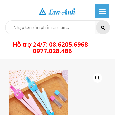
Skip
to
content
SEARCH
Hỗ trợ 24/7:
08.6205.6968 -
0977.028.486