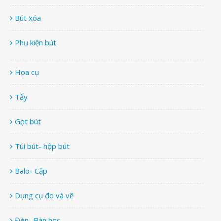
Bút xóa
Phụ kiện bút
Họa cụ
Tẩy
Gọt bút
Túi bút- hộp bút
Balo- Cặp
Dụng cụ đo và vẽ
Đèn- Bàn học