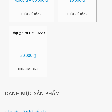
4.000
₫
–
60.000
₫
20.000
₫
THÊM GIỎ HÀNG
THÊM GIỎ HÀNG
Dập ghim Deli 0229
30.000
₫
THÊM GIỎ HÀNG
DANH MỤC SẢN PHẨM
Truyện – Sách thiếu nhi