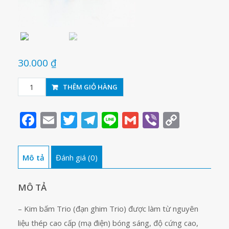
30.000
₫
Đạn
THÊM GIỎ HÀNG
ghim
KW
Facebook
Email
Twitter
Telegram
Line
Gmail
Viber
Copy
Trio
Link
23/23-
Ruột
Mô tả
Đánh giá (0)
ghim
số
lượng
MÔ TẢ
– Kim bấm Trio (đạn ghim Trio) được làm từ nguyên
liệu thép cao cấp (mạ điện) bóng sáng, độ cứng cao,