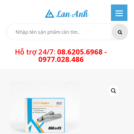
Skip
to
content
SEARCH
Hỗ trợ 24/7:
08.6205.6968 -
0977.028.486