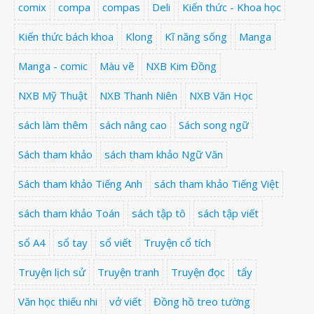
comix
compa
compas
Deli
Kiến thức - Khoa học
Kiến thức bách khoa
Klong
Kĩ năng sống
Manga
Manga - comic
Màu vẽ
NXB Kim Đồng
NXB Mỹ Thuật
NXB Thanh Niên
NXB Văn Học
sách làm thêm
sách nâng cao
Sách song ngữ
Sách tham khảo
sách tham khảo Ngữ Văn
Sách tham khảo Tiếng Anh
sách tham khảo Tiếng Việt
sách tham khảo Toán
sách tập tô
sách tập viết
sổ A4
sổ tay
sổ viết
Truyện cổ tích
Truyện lịch sử
Truyện tranh
Truyện đọc
tẩy
Văn học thiếu nhi
vở viết
Đồng hồ treo tường