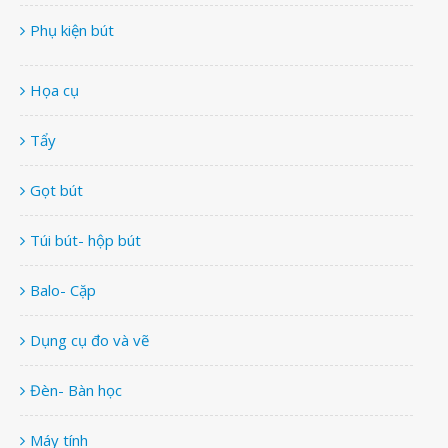
Phụ kiện bút
Họa cụ
Tẩy
Gọt bút
Túi bút- hộp bút
Balo- Cặp
Dụng cụ đo và vẽ
Đèn- Bàn học
Máy tính