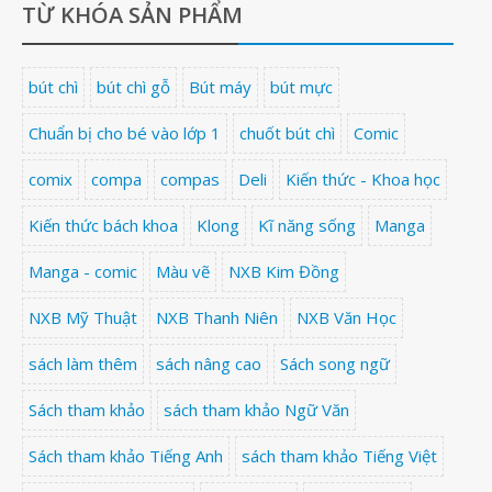
TỪ KHÓA SẢN PHẨM
bút chì
bút chì gỗ
Bút máy
bút mực
Chuẩn bị cho bé vào lớp 1
chuốt bút chì
Comic
comix
compa
compas
Deli
Kiến thức - Khoa học
Kiến thức bách khoa
Klong
Kĩ năng sống
Manga
Manga - comic
Màu vẽ
NXB Kim Đồng
NXB Mỹ Thuật
NXB Thanh Niên
NXB Văn Học
sách làm thêm
sách nâng cao
Sách song ngữ
Sách tham khảo
sách tham khảo Ngữ Văn
Sách tham khảo Tiếng Anh
sách tham khảo Tiếng Việt