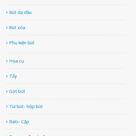
Bút dạ dầu
Bút xóa
Phụ kiện bút
Họa cụ
Tẩy
Gọt bút
Túi bút- hộp bút
Balo- Cặp