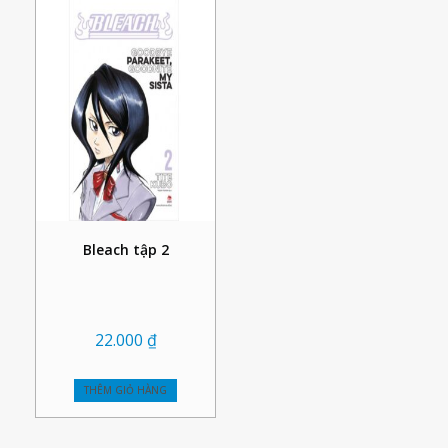
Bleach tập 2
22.000
₫
THÊM GIỎ HÀNG