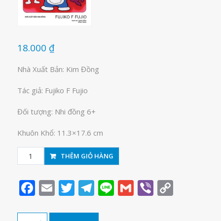
18.000
₫
Nhà Xuất Bản: Kim Đồng
Tác giả: Fujiko F Fujio
Đối tượng: Nhi đồng 6+
Khuôn Khổ: 11.3×17.6 cm
Doraemon-
THÊM GIỎ HÀNG
Chú
mèo
Facebook
Email
Twitter
Telegram
Line
Gmail
Viber
Copy
máy
Link
đến
từ