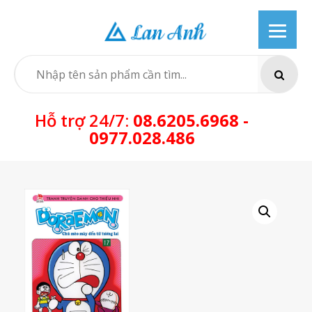
Skip
to
content
SEARCH
Hỗ trợ 24/7:
08.6205.6968 -
0977.028.486