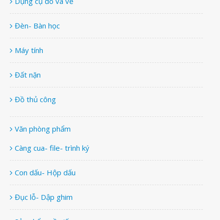
Dụng cụ đo và vẽ
Đèn- Bàn học
Máy tính
Đất nặn
Đồ thủ công
Văn phòng phẩm
Càng cua- file- trình ký
Con dấu- Hộp dấu
Đục lỗ- Dập ghim