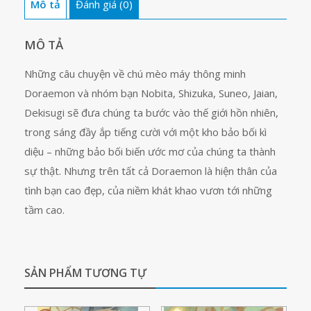
Mô tả
Đánh giá (0)
tương
lai
tập
MÔ TẢ
17
Những câu chuyện về chú mèo máy thông minh
số
Doraemon và nhóm bạn Nobita, Shizuka, Suneo, Jaian,
lượng
Dekisugi sẽ đưa chúng ta bước vào thế giới hồn nhiên,
trong sáng đầy ắp tiếng cười với một kho bảo bối kì
diệu – những bảo bối biến ước mơ của chúng ta thành
sự thật. Nhưng trên tất cả Doraemon là hiện thân của
tình bạn cao đẹp, của niềm khát khao vươn tới những
tầm cao.
SẢN PHẨM TƯƠNG TỰ