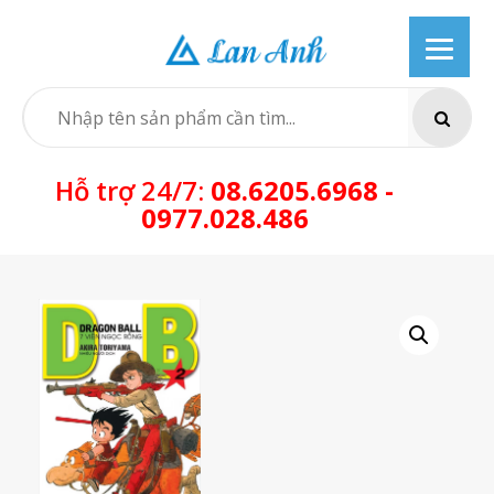
Skip
to
content
SEARCH
Hỗ trợ 24/7:
08.6205.6968 -
0977.028.486