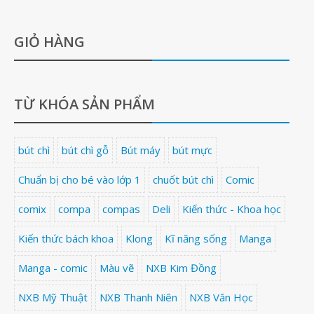
GIỎ HÀNG
TỪ KHÓA SẢN PHẨM
bút chì
bút chì gỗ
Bút máy
bút mực
Chuẩn bị cho bé vào lớp 1
chuốt bút chì
Comic
comix
compa
compas
Deli
Kiến thức - Khoa học
Kiến thức bách khoa
Klong
Kĩ năng sống
Manga
Manga - comic
Màu vẽ
NXB Kim Đồng
NXB Mỹ Thuật
NXB Thanh Niên
NXB Văn Học