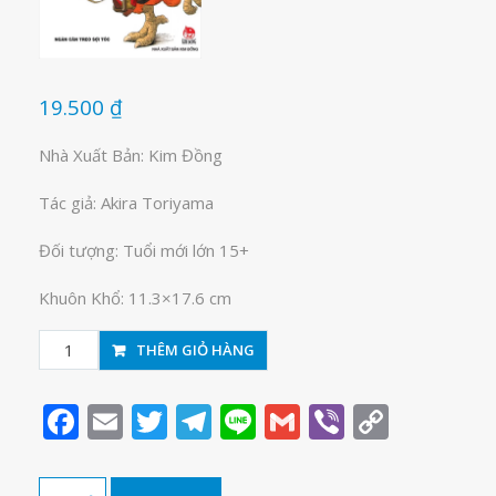
19.500
₫
Nhà Xuất Bản: Kim Đồng
Tác giả: Akira Toriyama
Đối tượng: Tuổi mới lớn 15+
Khuôn Khổ: 11.3×17.6 cm
Dragon
THÊM GIỎ HÀNG
Ball-
7
Facebook
Email
Twitter
Telegram
Line
Gmail
Viber
Copy
viên
Link
ngọc
rồng