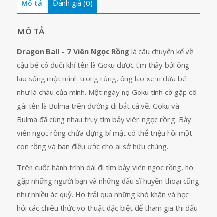
Mô tả
Đánh giá (0)
tập
2
số
MÔ TẢ
lượng
Dragon Ball – 7 Viên Ngọc Rồng
là câu chuyện kể về
cậu bé có đuôi khỉ tên là Goku được tìm thấy bởi ông
lão sống một mình trong rừng, ông lão xem đứa bé
như là cháu của mình. Một ngày nọ Goku tình cờ gặp cô
gái tên là Bulma trên đường đi bắt cá về, Goku và
Bulma đã cùng nhau truy tìm bảy viên ngọc rồng. Bảy
viên ngọc rồng chứa đựng bí mật có thể triệu hồi một
con rồng và ban điều ước cho ai sở hữu chúng.
Trên cuộc hành trình dài đi tìm bảy viên ngọc rồng, họ
gặp những người bạn và những đấu sĩ huyền thoại cũng
như nhiều ác quỷ. Họ trải qua những khó khăn và học
hỏi các chiêu thức võ thuật đặc biệt để tham gia thi đấu