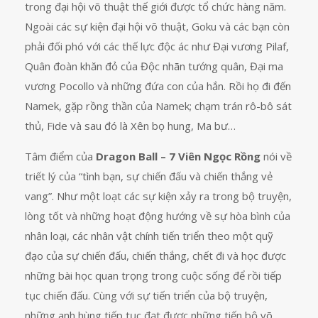
trong đại hội võ thuật thế giới được tổ chức hàng năm.
Ngoài các sự kiện đại hội võ thuật, Goku và các bạn còn
phải đối phó với các thế lực độc ác như Đại vương Pilaf,
Quân đoàn khăn đỏ của Độc nhãn tướng quân, Đại ma
vương Pocollo và những đứa con của hắn. Rồi họ đi đến
Namek, gặp rồng thần của Namek; chạm trán rô-bô sát
thủ, Fide và sau đó là Xên bọ hung, Ma bư…
Tâm điểm của
Dragon Ball – 7 Viên Ngọc Rồng
nói về
triết lý của “tình bạn, sự chiến đấu và chiến thắng vẻ
vang”. Như một loạt các sự kiện xảy ra trong bộ truyện,
lòng tốt và những hoạt động hướng về sự hòa bình của
nhân loại, các nhân vật chính tiến triển theo một quỹ
đạo của sự chiến đấu, chiến thắng, chết đi và học được
những bài học quan trọng trong cuộc sống để rồi tiếp
tục chiến đấu. Cùng với sự tiến triển của bộ truyện,
những anh hùng tiếp tục đạt được những tiến bộ võ