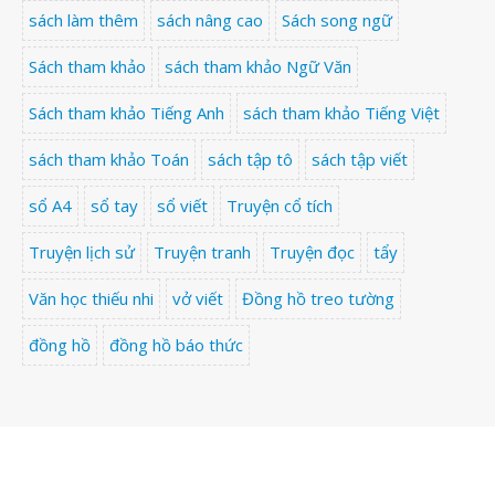
sách làm thêm
sách nâng cao
Sách song ngữ
Sách tham khảo
sách tham khảo Ngữ Văn
Sách tham khảo Tiếng Anh
sách tham khảo Tiếng Việt
sách tham khảo Toán
sách tập tô
sách tập viết
sổ A4
sổ tay
sổ viết
Truyện cổ tích
Truyện lịch sử
Truyện tranh
Truyện đọc
tẩy
Văn học thiếu nhi
vở viết
Đồng hồ treo tường
đồng hồ
đồng hồ báo thức