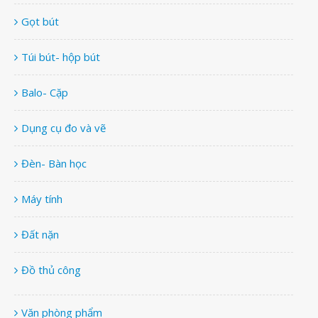
Gọt bút
Túi bút- hộp bút
Balo- Cặp
Dụng cụ đo và vẽ
Đèn- Bàn học
Máy tính
Đất nặn
Đồ thủ công
Văn phòng phẩm