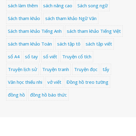
sách làm thêm
sách nâng cao
Sách song ngữ
Sách tham khảo
sách tham khảo Ngữ Văn
Sách tham khảo Tiếng Anh
sách tham khảo Tiếng Việt
sách tham khảo Toán
sách tập tô
sách tập viết
sổ A4
sổ tay
sổ viết
Truyện cổ tích
Truyện lịch sử
Truyện tranh
Truyện đọc
tẩy
Văn học thiếu nhi
vở viết
Đồng hồ treo tường
đồng hồ
đồng hồ báo thức