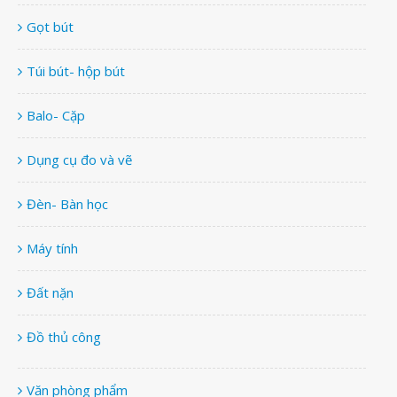
Gọt bút
Túi bút- hộp bút
Balo- Cặp
Dụng cụ đo và vẽ
Đèn- Bàn học
Máy tính
Đất nặn
Đồ thủ công
Văn phòng phẩm