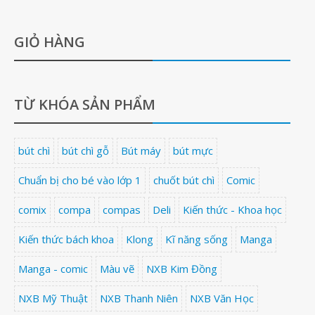
GIỎ HÀNG
TỪ KHÓA SẢN PHẨM
bút chì
bút chì gỗ
Bút máy
bút mực
Chuẩn bị cho bé vào lớp 1
chuốt bút chì
Comic
comix
compa
compas
Deli
Kiến thức - Khoa học
Kiến thức bách khoa
Klong
Kĩ năng sống
Manga
Manga - comic
Màu vẽ
NXB Kim Đồng
NXB Mỹ Thuật
NXB Thanh Niên
NXB Văn Học