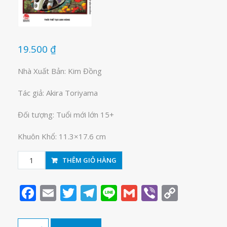
19.500
₫
Nhà Xuất Bản: Kim Đồng
Tác giả: Akira Toriyama
Đối tượng: Tuổi mới lớn 15+
Khuôn Khổ: 11.3×17.6 cm
Dragon
THÊM GIỎ HÀNG
Ball-
7
Facebook
Email
Twitter
Telegram
Line
Gmail
Viber
Copy
viên
Link
ngọc
rồng