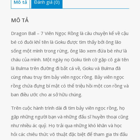
Mô tả
Đánh giá (0)
tập
36
số
MÔ TẢ
lượng
Dragon Ball – 7 Viên Ngọc Rồng là câu chuyện kể về cậu
bé có đuôi khỉ tên là Goku được tìm thấy bởi ông lão
sống một mình trong rừng, ông lão xem đứa bé như là
cháu của mình. Một ngày nọ Goku tình cờ gặp cô gái tên
là Bulma trên đường đi bắt cá về, Goku và Bulma đã
cùng nhau truy tìm bảy viên ngọc rồng. Bảy viên ngọc
rồng chứa đựng bí mật có thể triệu hồi một con rồng và
ban điều ước cho ai sở hữu chúng.
Trên cuộc hành trình dài đi tìm bảy viên ngọc rồng, họ
gặp những người bạn và những đấu sĩ huyền thoại cũng
như nhiều ác quỷ. Họ trải qua những khó khăn và học
hỏi các chiêu thức võ thuật đặc biệt để tham gia thi đấu