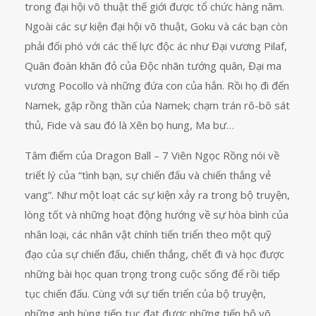
trong đại hội võ thuật thế giới được tổ chức hàng năm.
Ngoài các sự kiện đại hội võ thuật, Goku và các bạn còn
phải đối phó với các thế lực độc ác như Đại vương Pilaf,
Quân đoàn khăn đỏ của Độc nhãn tướng quân, Đại ma
vương Pocollo và những đứa con của hắn. Rồi họ đi đến
Namek, gặp rồng thần của Namek; chạm trán rô-bô sát
thủ, Fide và sau đó là Xên bọ hung, Ma bư…
Tâm điểm của Dragon Ball – 7 Viên Ngọc Rồng nói về
triết lý của “tình bạn, sự chiến đấu và chiến thắng vẻ
vang”. Như một loạt các sự kiện xảy ra trong bộ truyện,
lòng tốt và những hoạt động hướng về sự hòa bình của
nhân loại, các nhân vật chính tiến triển theo một quỹ
đạo của sự chiến đấu, chiến thắng, chết đi và học được
những bài học quan trọng trong cuộc sống để rồi tiếp
tục chiến đấu. Cùng với sự tiến triển của bộ truyện,
những anh hùng tiếp tục đạt được những tiến bộ võ