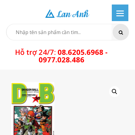
Skip
to
content
SEARCH
Hỗ trợ 24/7:
08.6205.6968 -
0977.028.486