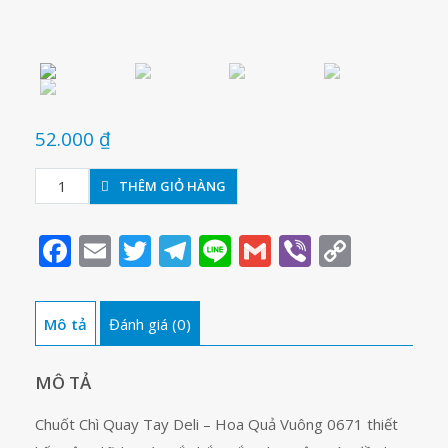
52.000
₫
Gọt
THÊM GIỎ HÀNG
bút
Deli
Facebook
Email
Twitter
Telegram
Line
Gmail
Viber
Copy
0671
Link
số
lượng
Mô tả
Đánh giá (0)
MÔ TẢ
Chuốt Chì Quay Tay Deli – Hoa Quả Vuông 0671 thiết