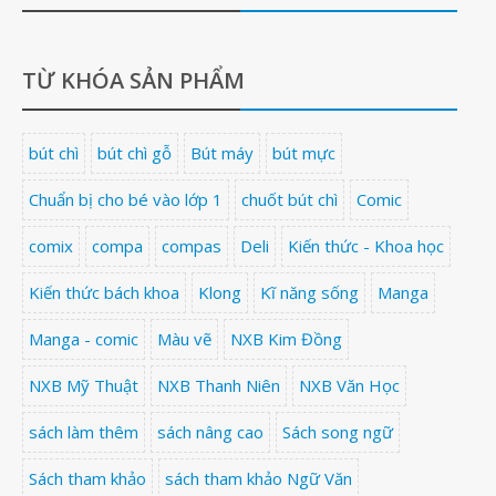
TỪ KHÓA SẢN PHẨM
bút chì
bút chì gỗ
Bút máy
bút mực
Chuẩn bị cho bé vào lớp 1
chuốt bút chì
Comic
comix
compa
compas
Deli
Kiến thức - Khoa học
Kiến thức bách khoa
Klong
Kĩ năng sống
Manga
Manga - comic
Màu vẽ
NXB Kim Đồng
NXB Mỹ Thuật
NXB Thanh Niên
NXB Văn Học
sách làm thêm
sách nâng cao
Sách song ngữ
Sách tham khảo
sách tham khảo Ngữ Văn