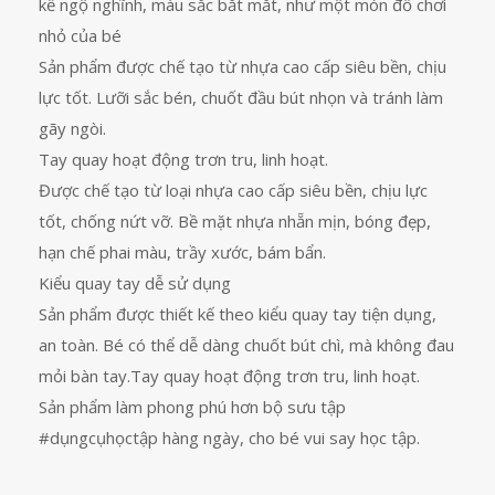
kế ngộ nghĩnh, màu sắc bắt mắt, như một món đồ chơi
nhỏ của bé
Sản phẩm được chế tạo từ nhựa cao cấp siêu bền, chịu
lực tốt. Lưỡi sắc bén, chuốt đầu bút nhọn và tránh làm
gãy ngòi.
Tay quay hoạt động trơn tru, linh hoạt.
Được chế tạo từ loại nhựa cao cấp siêu bền, chịu lực
tốt, chống nứt vỡ. Bề mặt nhựa nhẵn mịn, bóng đẹp,
hạn chế phai màu, trầy xước, bám bẩn.
Kiểu quay tay dễ sử dụng
Sản phẩm được thiết kế theo kiểu quay tay tiện dụng,
an toàn. Bé có thể dễ dàng chuốt bút chì, mà không đau
mỏi bàn tay.Tay quay hoạt động trơn tru, linh hoạt.
Sản phẩm làm phong phú hơn bộ sưu tập
#dụngcụhọctập hàng ngày, cho bé vui say học tập.