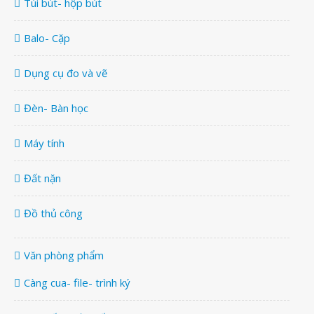
Túi bút- hộp bút
Balo- Cặp
Dụng cụ đo và vẽ
Đèn- Bàn học
Máy tính
Đất nặn
Đồ thủ công
Văn phòng phẩm
Càng cua- file- trình ký