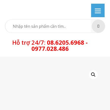
Skip
to
content
SEARC
Hỗ trợ 24/7:
08.6205.6968 -
0977.028.486