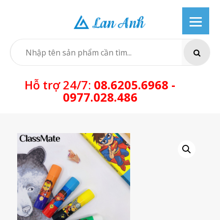
Skip
to
content
SEARCH
Hỗ trợ 24/7:
08.6205.6968 -
0977.028.486