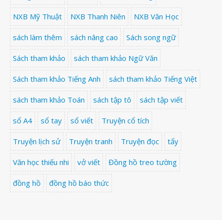
NXB Mỹ Thuật
NXB Thanh Niên
NXB Văn Học
sách làm thêm
sách nâng cao
Sách song ngữ
Sách tham khảo
sách tham khảo Ngữ Văn
Sách tham khảo Tiếng Anh
sách tham khảo Tiếng Việt
sách tham khảo Toán
sách tập tô
sách tập viết
sổ A4
sổ tay
sổ viết
Truyện cổ tích
Truyện lịch sử
Truyện tranh
Truyện đọc
tẩy
Văn học thiếu nhi
vở viết
Đồng hồ treo tường
đồng hồ
đồng hồ báo thức