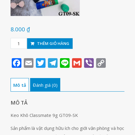
8.000
₫
Keo
THÊM GIỎ HÀNG
khô
Classmate
Facebook
Email
Twitter
Telegram
Line
Gmail
Viber
Copy
9g
Link
GT09-
SK
Mô tả
Đánh giá (0)
số
lượng
MÔ TẢ
Keo Khô Classmate 9g GT09-SK
Sản phẩm là vật dụng hữu ích cho giới văn phòng và học