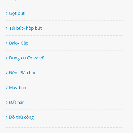
Gọt bút
Túi bút- hộp bút
Balo- Cặp
Dụng cụ đo và vẽ
Đèn- Bàn học
Máy tính
Đất nặn
Đồ thủ công