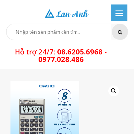
Skip
to
content
SEARCH
Hỗ trợ 24/7:
08.6205.6968 -
0977.028.486