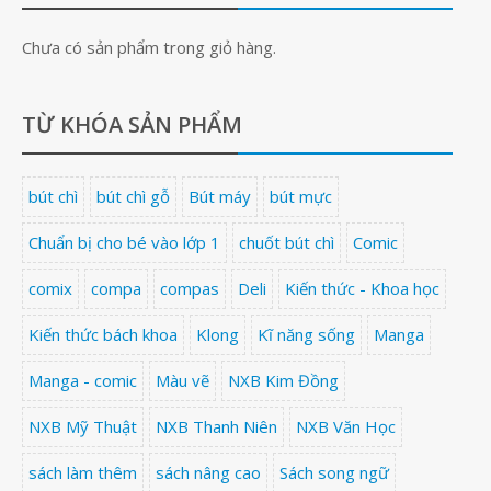
Chưa có sản phẩm trong giỏ hàng.
TỪ KHÓA SẢN PHẨM
bút chì
bút chì gỗ
Bút máy
bút mực
Chuẩn bị cho bé vào lớp 1
chuốt bút chì
Comic
comix
compa
compas
Deli
Kiến thức - Khoa học
Kiến thức bách khoa
Klong
Kĩ năng sống
Manga
Manga - comic
Màu vẽ
NXB Kim Đồng
NXB Mỹ Thuật
NXB Thanh Niên
NXB Văn Học
sách làm thêm
sách nâng cao
Sách song ngữ