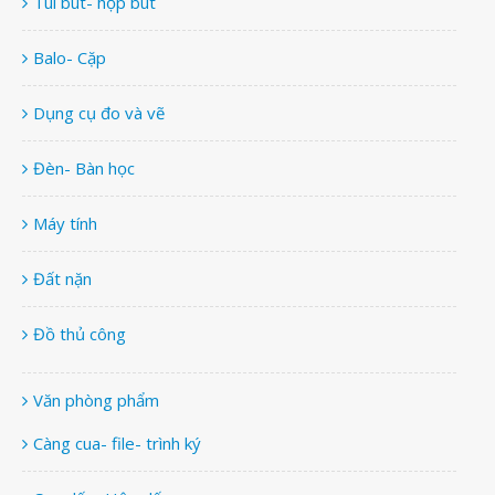
Túi bút- hộp bút
Balo- Cặp
Dụng cụ đo và vẽ
Đèn- Bàn học
Máy tính
Đất nặn
Đồ thủ công
Văn phòng phẩm
Càng cua- file- trình ký